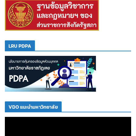
LRU PDPA
VDO แนะนำมหาวิทยาลัย
ตั
ว
เ