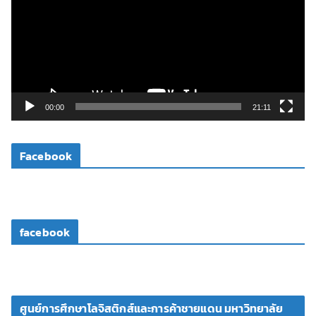
ล่
น
ไ
ฟ
ล์
วิ
00:00
21:11
ดี
โ
Facebook
อ
facebook
ศูนย์การศึกษาโลจิสติกส์และการค้าชายแดน มหาวิทยาลัย