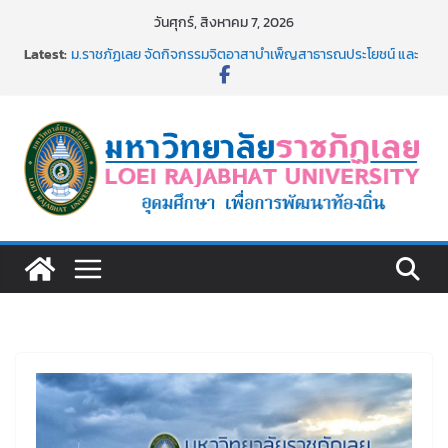
Skip
วันศุกร์, สิงหาคม 7, 2026
to
Latest:
ม.ราชภัฏเลย จัดกิจกรรมจิตอาสาบำเพ็ญสาธารณประโยชน์ และ
content
บำเพ็ญสาธารณกุศล 69
รายชื่อผู้ผ่านการสอบแข่งขันเพื่อเป็นลูกจ้างชั่วคราว (รายวัน)
สังกัดมหาวิทยาลัยราชภัฏเลย ด้วยเงินนอกงบประมาณ ประเภท
เงินรายได้
ม.ราชภัฏเลย จัดมหกรรมวิชาการ เปิดบ้าน LRU ครั้งที่ 4 เปิดให้
นักเรียนมัธยมปลายค้นหาสาขาวิชาในฝัน สู่อนาคตที่ใช่
อธิการบดี มรภ.เลย ร่วมประชุมชี้แจงกับคณะอนุกรรมาธิการ
ประจำปีงบประมาณ พ.ศ. 2570
ประกาศผู้ชนะการเสนอราคา จ้างทำปกปริญญาบัตร จำนวน
๑,๙๗๒ ชุด โดยวิธีเฉพาะเจาะจง