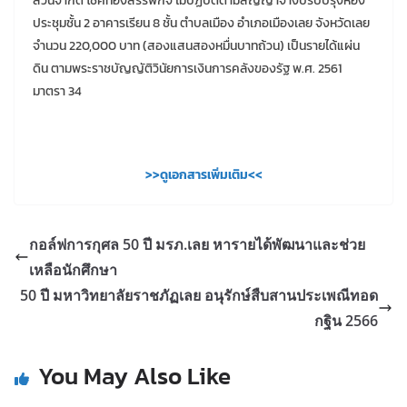
ส่วนจำกัด โชคทองสรรพกิจ ไม่ปฏิบัติตามสัญญาจ้างปรับปรุงห้อง
ประชุมชั้น 2 อาคารเรียน 8 ชั้น ตำบลเมือง อำเภอเมืองเลย จังหวัดเลย
จำนวน 220,000 บาท (สองแสนสองหมื่นบาทถ้วน) เป็นรายได้แผ่น
ดิน ตามพระราชบัญญัติวินัยการเงินการคลังของรัฐ พ.ศ. 2561
มาตรา 34
>>ดูเอกสารเพิ่มเติม<<
กอล์ฟการกุศล 50 ปี มรภ.เลย หารายได้พัฒนาและช่วย
เหลือนักศึกษา
50 ปี มหาวิทยาลัยราชภัฏเลย อนุรักษ์สืบสานประเพณีทอด
กฐิน 2566
You May Also Like