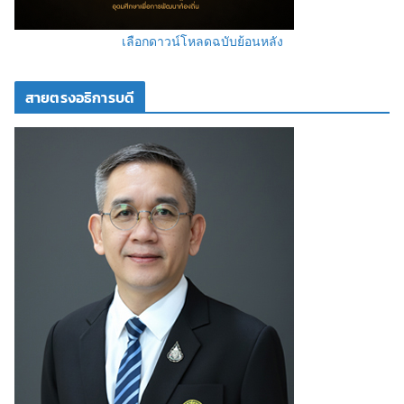
เลือกดาวน์โหลดฉบับย้อนหลัง
สายตรงอธิการบดี