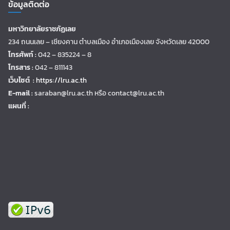
ข้อมูลติดต่อ
มหาวิทยาลัยราชภัฏเลย
234 ถนนเลย – เชียงคาน ตำบลเมือง อำเภอเมืองเลย จังหวัดเลย 42000
โทรศัพท์ :
042 – 835224 – 8
โทรสาร :
042 – 811143
เว็บไซต์ :
https://lru.ac.th
E-mail :
saraban@lru.ac.th
หรือ contact@lru.ac.th
แผนที่ :