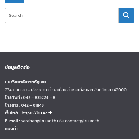
ข้อมูลติดต่อ
มหาวิทยาลัยราชภัฏเลย
234 ถนนเลย – เชียงคาน ตำบลเมือง อำเภอเมืองเลย จังหวัดเลย 42000
โทรศัพท์ :
042 – 835224 – 8
โทรสาร :
042 – 811143
เว็บไซต์ :
https://lru.ac.th
E-mail :
saraban@lru.ac.th
หรือ contact@lru.ac.th
แผนที่ :