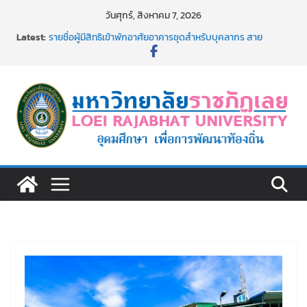
Skip
วันศุกร์, สิงหาคม 7, 2026
to
Latest:
รายชื่อผู้มีสิทธิเข้าพักอาศัยอาคารชุดสำหรับบุคลากร สาย
content
สนับสนุน สังกัดมหาวิทยาลัยราชภัฏเลย ครั้งที่ 2/2569
ม.ราชภัฏเลย ประชุมคณาจารย์ประจำ ครั้งที่ 1/2569
ประกาศผู้ชนะการเสนอราคา จ้างทำปกปริญญาบัตร จำนวน
๑,๙๗๒ ชุด โดยวิธีเฉพาะเจาะจง
ม.ราชภัฏเลย จัดกิจกรรมจิตอาสาบำเพ็ญสาธารณประโยชน์ และ
บำเพ็ญสาธารณกุศล 69
รายชื่อผู้ผ่านการสอบแข่งขันเพื่อเป็นลูกจ้างชั่วคราว (รายวัน)
สังกัดมหาวิทยาลัยราชภัฏเลย ด้วยเงินนอกงบประมาณ ประเภท
เงินรายได้