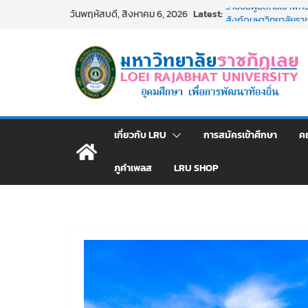
Skip
Latest:
รายชื่อผู้มีสิทธิเข้
วันพฤหัสบดี, สิงหาคม 6, 2026
to
สังกัดมหาวิทยาลัยราช
ม.ราชภัฏเลย ประชุมคณ
content
ประกาศผู้ชนะการเส
โดยวิธีเฉพาะเจาะจง
ม.ราชภัฏเลย จัดกิจ
สาธารณกุศล 69
รายชื่อผู้ผ่านการสอบแ
มหาวิทยาลัยราชภัฏเ
เกี่ยวกับ LRU
การสมัครเข้าศึกษา
ค
ภูคำเพลส
LRU SHOP