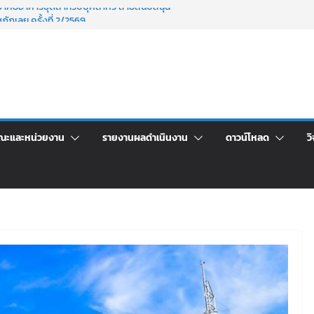
าพักอาศัยอาคารชุดสำหรับบุคลากร สายสนับสนุน
ภัฏเลย ครั้งที่ 2/2569
าจารย์ประจำ ครั้งที่ 1/2569
นอราคา จ้างทำปกปริญญาบัตร จำนวน ๑,๙๗๒ ชุด
กรรมจิตอาสาบำเพ็ญสาธารณประโยชน์ และบำเพ็ญ
ข่งขันเพื่อเป็นลูกจ้างชั่วคราว (รายวัน) สังกัด
ลย ด้วยเงินนอกงบประมาณ ประเภทเงินรายได้
ณะและหน่วยงาน
รายงานผลดำเนินงาน
ดาวน์โหลด
วิ