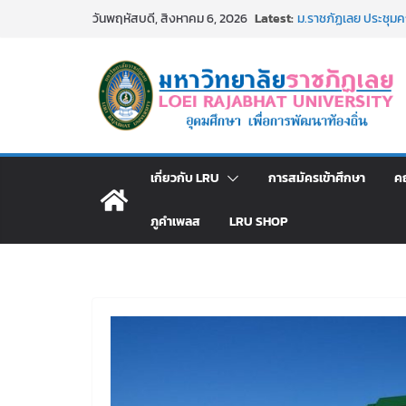
Skip
Latest:
รายชื่อผู้มีสิทธิเข้
วันพฤหัสบดี, สิงหาคม 6, 2026
to
สังกัดมหาวิทยาลัยราช
ม.ราชภัฏเลย ประชุมคณ
content
ประกาศผู้ชนะการเส
โดยวิธีเฉพาะเจาะจง
ม.ราชภัฏเลย จัดกิจ
สาธารณกุศล 69
รายชื่อผู้ผ่านการสอบแ
มหาวิทยาลัยราชภัฏเ
เกี่ยวกับ LRU
การสมัครเข้าศึกษา
ค
ภูคำเพลส
LRU SHOP