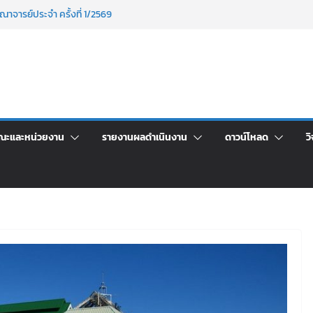
าพักอาศัยอาคารชุดสำหรับบุคลากร สายสนับสนุน
ภัฏเลย ครั้งที่ 2/2569
าจารย์ประจำ ครั้งที่ 1/2569
นอราคา จ้างทำปกปริญญาบัตร จำนวน ๑,๙๗๒ ชุด
กรรมจิตอาสาบำเพ็ญสาธารณประโยชน์ และบำเพ็ญ
ข่งขันเพื่อเป็นลูกจ้างชั่วคราว (รายวัน) สังกัด
ลย ด้วยเงินนอกงบประมาณ ประเภทเงินรายได้
ณะและหน่วยงาน
รายงานผลดำเนินงาน
ดาวน์โหลด
วิ