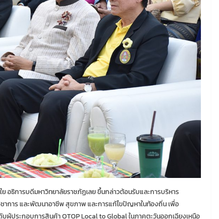
์ อินใย อธิการบดีมหาวิทยาลัยราชภัฏเลย ขึ้นกล่าวต้อนรับและการบริหาร
วิชาการ และพัฒนาอาชีพ สุขภาพ และการแก้ไขปัญหาในท้องถิ่น เพื่อ
ดับผู้ประกอบการสินค้า OTOP Local to Global ในภาคตะวันออกเฉียงเหนือ