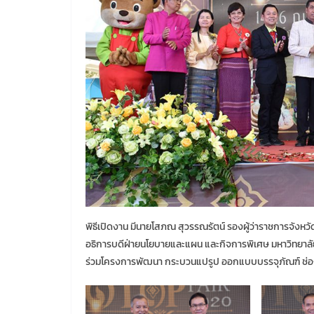
พิธีเปิดงาน มีนายโสภณ สุวรรณรัตน์ รองผู้ว่าราชการจังหวั
อธิการบดีฝ่ายนโยบายและแผน และกิจการพิเศษ มหาวิทยาลัย
ร่วมโครงการพัฒนา กระบวนแปรูป ออกแบบบรรจุภัณฑ์ ช่องท