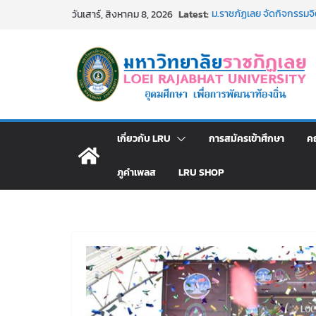
Skip
Latest:
ม.ราชภัฏเลย จัดกิจกรรม
วันเสาร์, สิงหาคม 8, 2026
to
สาธารณกุศล 69
รายชื่อผู้ผ่านการสอบแข่งขั
content
มหาวิทยาลัยราชภัฏเลย ด้
ม.ราชภัฏเลย จัดมหกรรมวิชาก
มัธยมปลายค้นหาสาขาวิชาในฝ
อธิการบดี มรภ.เลย ร่วมป
ปีงบประมาณ พ.ศ. 2570
ประกาศผู้ชนะการเสนอรา
เกี่ยวกับ LRU
การสมัครเข้าศึกษา
ค
โดยวิธีเฉพาะเจาะจง
ภูคำเพลส
LRU SHOP