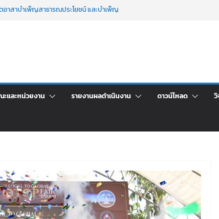
จิตอาสาบำเพ็ญสาธารณประโยชน์ และบำเพ็ญ
นเพื่อเป็นลูกจ้างชั่วคราว (รายวัน) สังกัด
วยเงินนอกงบประมาณ ประเภทเงินรายได้
าร เปิดบ้าน LRU ครั้งที่ 4 เปิดให้นักเรียน
ัน สู่อนาคตที่ใช่
ระชุมชี้แจงกับคณะอนุกรรมาธิการ ประจำ
คา จ้างทำปกปริญญาบัตร จำนวน ๑,๙๗๒ ชุด
ณะและหน่วยงาน
รายงานผลดำเนินงาน
ดาวน์โหลด
วิ