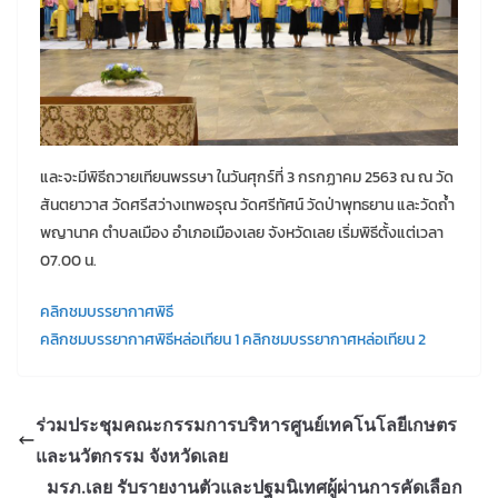
และจะมีพิธีถวายเทียนพรรษา ในวันศุกร์ที่ 3 กรกฏาคม 2563 ณ ณ วัด
สันตยาวาส วัดศรีสว่างเทพอรุณ วัดศรีทัศน์ วัดป่าพุทธยาน และวัดถ้ำ
พญานาค ตำบลเมือง อำเภอเมืองเลย จังหวัดเลย เริ่มพิธีตั้งแต่เวลา
07.00 น.
คลิกชมบรรยากาศพิธี
คลิกชมบรรยากาศพิธีหล่อเทียน 1
คลิกชมบรรยากาศหล่อเทียน 2
ร่วมประชุมคณะกรรมการบริหารศูนย์เทคโนโลยีเกษตร
และนวัตกรรม จังหวัดเลย
มรภ.เลย รับรายงานตัวและปฐมนิเทศผู้ผ่านการคัดเลือก