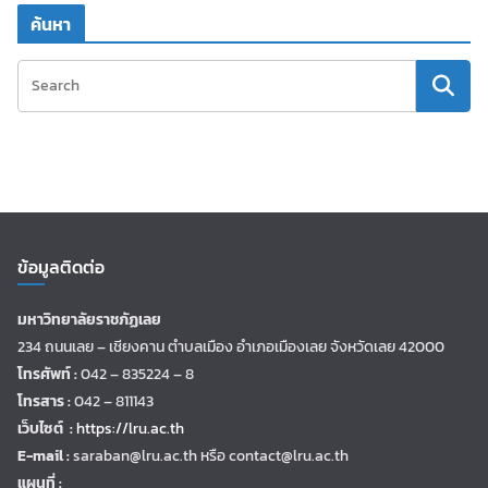
ค้นหา
ข้อมูลติดต่อ
มหาวิทยาลัยราชภัฏเลย
234 ถนนเลย – เชียงคาน ตำบลเมือง อำเภอเมืองเลย จังหวัดเลย 42000
โทรศัพท์ :
042 – 835224 – 8
โทรสาร :
042 – 811143
เว็บไซต์ :
https://lru.ac.th
E-mail :
saraban@lru.ac.th
หรือ contact@lru.ac.th
แผนที่ :