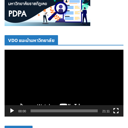
VDO แนะนำมหาวิทยาลัย
ตั
ว
เ
ล่
น
ไ
ฟ
ล์
วิ
00:00
21:11
ดี
โ