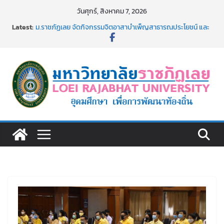
Skip
วันศุกร์, สิงหาคม 7, 2026
to
Latest:
ม.ราชภัฏเลย จัดกิจกรรมจิตอาสาบำเพ็ญสาธารณประโยชน์ และ
content
บำเพ็ญสาธารณกุศล 69
รายชื่อผู้ผ่านการสอบแข่งขันเพื่อเป็นลูกจ้างชั่วคราว (รายวัน)
สังกัดมหาวิทยาลัยราชภัฏเลย ด้วยเงินนอกงบประมาณ ประเภท
เงินรายได้
ม.ราชภัฏเลย จัดมหกรรมวิชาการ เปิดบ้าน LRU ครั้งที่ 4 เปิดให้
นักเรียนมัธยมปลายค้นหาสาขาวิชาในฝัน สู่อนาคตที่ใช่
อธิการบดี มรภ.เลย ร่วมประชุมชี้แจงกับคณะอนุกรรมาธิการ
ประจำปีงบประมาณ พ.ศ. 2570
ประกาศผู้ชนะการเสนอราคา จ้างทำปกปริญญาบัตร จำนวน
๑,๙๗๒ ชุด โดยวิธีเฉพาะเจาะจง