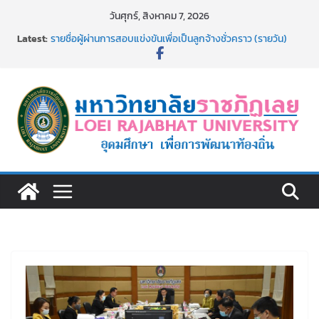
Skip
วันศุกร์, สิงหาคม 7, 2026
to
Latest:
รายชื่อผู้ผ่านการสอบแข่งขันเพื่อเป็นลูกจ้างชั่วคราว (รายวัน)
content
สังกัดมหาวิทยาลัยราชภัฏเลย ด้วยเงินนอกงบประมาณ ประเภท
เงินรายได้
รายชื่อผู้มีสิทธิเข้าพักอาศัยอาคารชุดสำหรับบุคลากร สาย
สนับสนุน สังกัดมหาวิทยาลัยราชภัฏเลย ครั้งที่ 2/2569
อธิการบดี มรภ.เลย ร่วมประชุมชี้แจงกับคณะอนุกรรมาธิการ
ประจำปีงบประมาณ พ.ศ. 2570
ประกาศผู้ชนะการเสนอราคา จ้างทำปกปริญญาบัตร จำนวน
๑,๙๗๒ ชุด โดยวิธีเฉพาะเจาะจง
ม.ราชภัฏเลย จัดกิจกรรมจิตอาสาบำเพ็ญสาธารณประโยชน์ และ
บำเพ็ญสาธารณกุศล 69