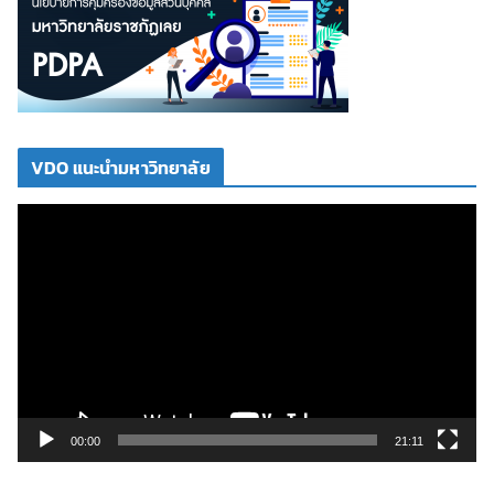
VDO แนะนำมหาวิทยาลัย
ตั
ว
เ
ล่
น
ไ
ฟ
ล์
วิ
00:00
21:11
ดี
โ