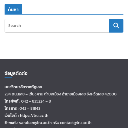
ค้นหา
ข้อมูลติดต่อ
มหาวิทยาลัยราชภัฏเลย
234 ถนนเลย – เชียงคาน ตำบลเมือง อำเภอเมืองเลย จังหวัดเลย 42000
โทรศัพท์ :
042 – 835224 – 8
โทรสาร :
042 – 811143
เว็บไซต์ :
https://lru.ac.th
E-mail :
saraban@lru.ac.th
หรือ contact@lru.ac.th