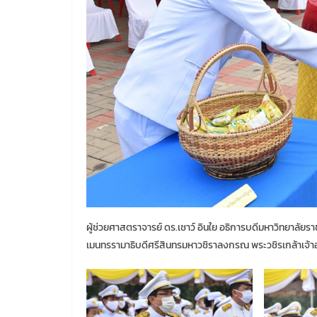
ผู้ช่วยศาสตราจารย์ ดร.เชาว์ อินใย อธิการบดีมหาวิทยาลัย
เมนทรรามาธิบดีศรีสินทรมหาวชิราลงกรณ พระวชิรเกล้าเจ้าอย