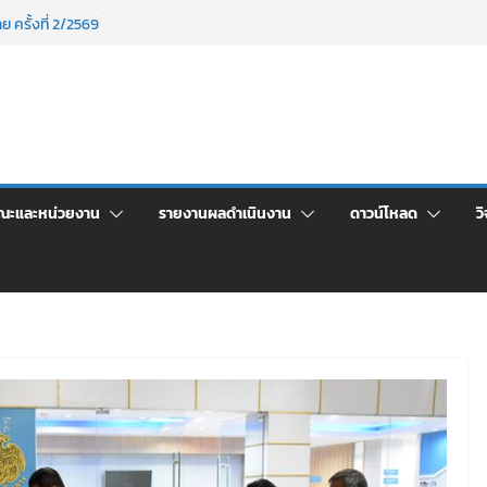
าศัยอาคารชุดสำหรับบุคลากร สายสนับสนุน
 ครั้งที่ 2/2569
์ประจำ ครั้งที่ 1/2569
า จ้างทำปกปริญญาบัตร จำนวน ๑,๙๗๒ ชุด
จิตอาสาบำเพ็ญสาธารณประโยชน์ และบำเพ็ญ
เพื่อเป็นลูกจ้างชั่วคราว (รายวัน) สังกัด
วยเงินนอกงบประมาณ ประเภทเงินรายได้
ณะและหน่วยงาน
รายงานผลดำเนินงาน
ดาวน์โหลด
วิ