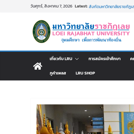
Skip
Latest:
รายชื่อผู้มีสิทธิเข้าพักอ
วันศุกร์, สิงหาคม 7, 2026
to
สังกัดมหาวิทยาลัยราชภัฏเลย
ม.ราชภัฏเลย ประชุมคณาจารย
content
ประกาศผู้ชนะการเสนอราค
โดยวิธีเฉพาะเจาะจง
ม.ราชภัฏเลย จัดกิจกรรม
สาธารณกุศล 69
รายชื่อผู้ผ่านการสอบแข่งขัน
มหาวิทยาลัยราชภัฏเลย ด้
เกี่ยวกับ LRU
การสมัครเข้าศึกษา
ค
ภูคำเพลส
LRU SHOP