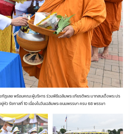
ราชภัฏเลย พร้อมคณะผู้บริหาร ร่วมพิธีเฉลิมพระเกียรติพระบาทสมเด็จพระปร
ู่หัว รัชกาลที่ 10 เนื่องในวันเฉลิมพระชนมพรรษา ครบ 68 พรรษา