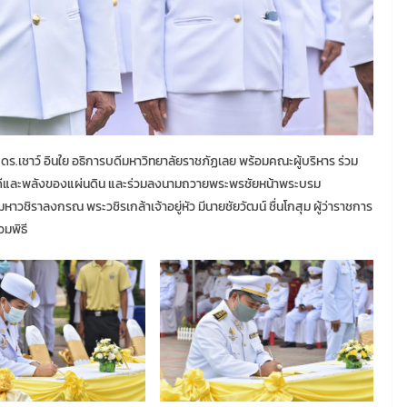
 ดร.เชาว์ อินใย อธิการบดีมหาวิทยาลัยราชภัฏเลย พร้อมคณะผู้บริหาร ร่วม
ดีและพลังของแผ่นดิน และร่วมลงนามถวายพระพรชัยหน้าพระบรม
ิราลงกรณ พระวชิรเกล้าเจ้าอยู่หัว มีนายชัยวัฒน์ ชื่นโกสุม ผู้ว่าราชการ
วมพิธี