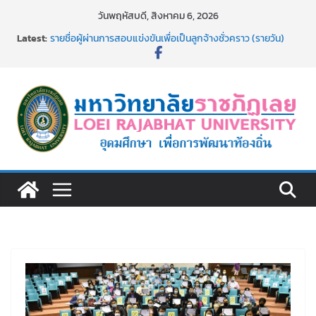
Skip
วันพฤหัสบดี, สิงหาคม 6, 2026
to
Latest:
รายชื่อผู้ผ่านการสอบแข่งขันเพื่อเป็นลูกจ้างชั่วคราว (รายวัน)
content
สังกัดมหาวิทยาลัยราชภัฏเลย ด้วยเงินนอกงบประมาณ ประเภท
เงินรายได้
รายชื่อผู้มีสิทธิเข้าพักอาศัยอาคารชุดสำหรับบุคลากร สาย
สนับสนุน สังกัดมหาวิทยาลัยราชภัฏเลย ครั้งที่ 2/2569
ม.ราชภัฏเลย ประชุมคณาจารย์ประจำ ครั้งที่ 1/2569
ประกาศผู้ชนะการเสนอราคา จ้างทำปกปริญญาบัตร จำนวน
๑,๙๗๒ ชุด โดยวิธีเฉพาะเจาะจง
ม.ราชภัฏเลย จัดกิจกรรมจิตอาสาบำเพ็ญสาธารณประโยชน์ และ
บำเพ็ญสาธารณกุศล 69