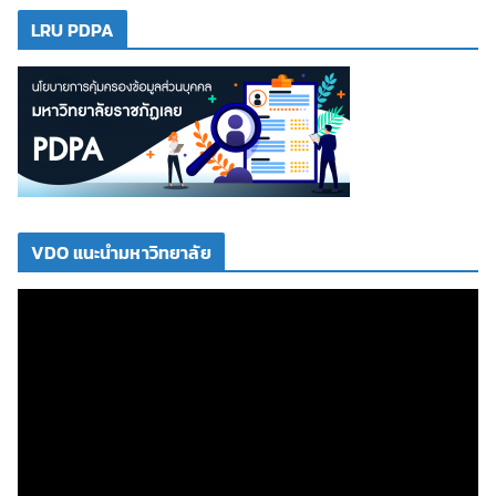
LRU PDPA
VDO แนะนำมหาวิทยาลัย
ตั
ว
เ
ล่
น
ไ
ฟ
ล์