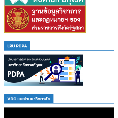
LRU PDPA
VDO แนะนำมหาวิทยาลัย
ตั
ว