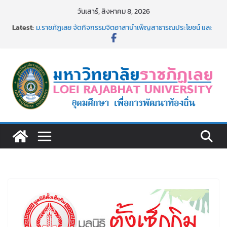
Skip
วันเสาร์, สิงหาคม 8, 2026
to
Latest:
ม.ราชภัฏเลย จัดกิจกรรมจิตอาสาบำเพ็ญสาธารณประโยชน์ และ
content
บำเพ็ญสาธารณกุศล 69
รายชื่อผู้ผ่านการสอบแข่งขันเพื่อเป็นลูกจ้างชั่วคราว (รายวัน)
สังกัดมหาวิทยาลัยราชภัฏเลย ด้วยเงินนอกงบประมาณ ประเภท
เงินรายได้
ม.ราชภัฏเลย จัดมหกรรมวิชาการ เปิดบ้าน LRU ครั้งที่ 4 เปิดให้
นักเรียนมัธยมปลายค้นหาสาขาวิชาในฝัน สู่อนาคตที่ใช่
อธิการบดี มรภ.เลย ร่วมประชุมชี้แจงกับคณะอนุกรรมาธิการ
ประจำปีงบประมาณ พ.ศ. 2570
ประกาศผู้ชนะการเสนอราคา จ้างทำปกปริญญาบัตร จำนวน
๑,๙๗๒ ชุด โดยวิธีเฉพาะเจาะจง