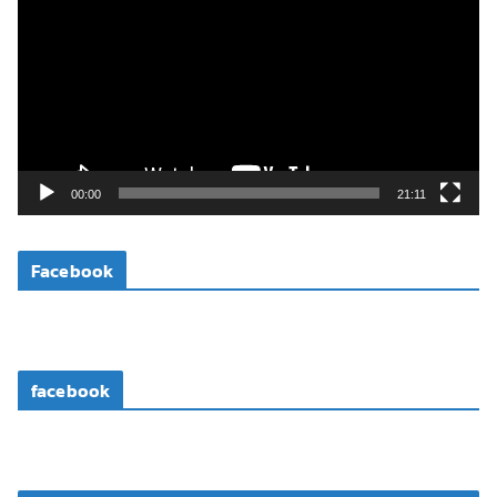
เ
ล่
น
ไ
ฟ
ล์
วิ
00:00
21:11
ดี
โ
Facebook
อ
facebook