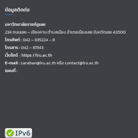
ข้อมูลติดต่อ
มหาวิทยาลัยราชภัฏเลย
234 ถนนเลย – เชียงคาน ตำบลเมือง อำเภอเมืองเลย จังหวัดเลย 42000
โทรศัพท์ :
042 – 835224 – 8
โทรสาร :
042 – 811143
เว็บไซต์ :
https://lru.ac.th
E-mail :
saraban@lru.ac.th
หรือ contact@lru.ac.th
แผนที่ :