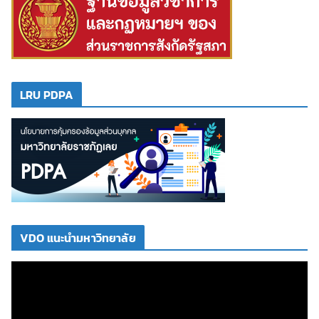
LRU PDPA
VDO แนะนำมหาวิทยาลัย
ตั
ว
เ