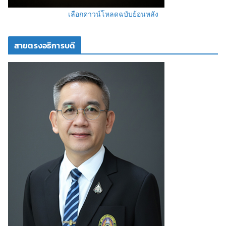
เลือกดาวน์โหลดฉบับย้อนหลัง
สายตรงอธิการบดี