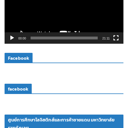
ล่
น
ไ
ฟ
ล์
วิ
00:00
21:11
ดี
โ
Facebook
อ
facebook
ศูนย์การศึกษาโลจิสติกส์และการค้าชายแดน มหาวิทยาลัย
ราชภัฏเลย