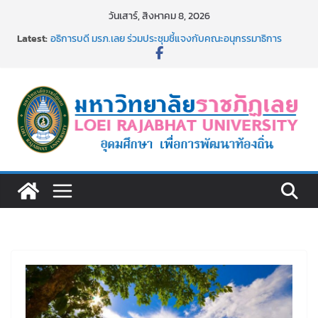
Skip
วันเสาร์, สิงหาคม 8, 2026
to
Latest:
อธิการบดี มรภ.เลย ร่วมประชุมชี้แจงกับคณะอนุกรรมาธิการ
content
ประจำปีงบประมาณ พ.ศ. 2570
ประกาศผู้ชนะการเสนอราคา จ้างทำปกปริญญาบัตร จำนวน
๑,๙๗๒ ชุด โดยวิธีเฉพาะเจาะจง
ม.ราชภัฏเลย จัดกิจกรรมจิตอาสาบำเพ็ญสาธารณประโยชน์ และ
บำเพ็ญสาธารณกุศล 69
รายชื่อผู้ผ่านการสอบแข่งขันเพื่อเป็นลูกจ้างชั่วคราว (รายวัน)
สังกัดมหาวิทยาลัยราชภัฏเลย ด้วยเงินนอกงบประมาณ ประเภท
เงินรายได้
ม.ราชภัฏเลย จัดมหกรรมวิชาการ เปิดบ้าน LRU ครั้งที่ 4 เปิดให้
นักเรียนมัธยมปลายค้นหาสาขาวิชาในฝัน สู่อนาคตที่ใช่