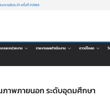
าพักอาศัยอาคารชุดสำหรับบุคลากร สายสนับสนุน
ภัฏเลย ครั้งที่ 2/2569
าจารย์ประจำ ครั้งที่ 1/2569
นอราคา จ้างทำปกปริญญาบัตร จำนวน ๑,๙๗๒ ชุด
กรรมจิตอาสาบำเพ็ญสาธารณประโยชน์ และบำเพ็ญ
ข่งขันเพื่อเป็นลูกจ้างชั่วคราว (รายวัน) สังกัด
ลย ด้วยเงินนอกงบประมาณ ประเภทเงินรายได้
ณะและหน่วยงาน
รายงานผลดำเนินงาน
ดาวน์โหลด
วิ
ณภาพภายนอก ระดับอุดมศึกษา