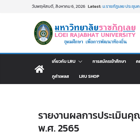
รายชื่อผู้มีสิทธิเข้
Skip
Latest:
วันพฤหัสบดี, สิงหาคม 6, 2026
สังกัดมหาวิทยาลัยราช
to
ม.ราชภัฏเลย ประชุมคณ
ประกาศผู้ชนะการเส
content
โดยวิธีเฉพาะเจาะจง
ม.ราชภัฏเลย จัดกิจ
สาธารณกุศล 69
รายชื่อผู้ผ่านการสอบแ
มหาวิทยาลัยราชภัฏเ
เกี่ยวกับ LRU
การสมัครเข้าศึกษา
ค
ภูคำเพลส
LRU SHOP
รายงานผลการประเมินคุ
พ.ศ. 2565