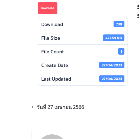
Download
Download
738
File Size
477.59 KB
File Count
1
Create Date
27/04/2023
Last Updated
27/04/2023
วันที่ 27 เมษายน 2566