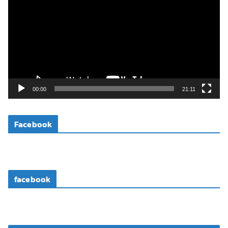
เ
ล่
น
ไ
ฟ
ล์
วิ
00:00
21:11
ดี
โ
Facebook
อ
facebook