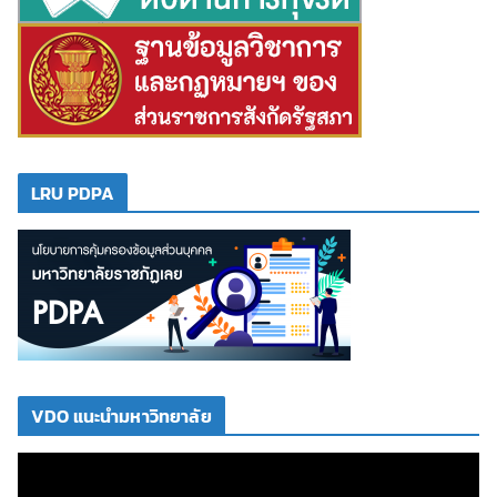
LRU PDPA
VDO แนะนำมหาวิทยาลัย
ตั
ว