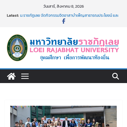
Skip
วันเสาร์, สิงหาคม 8, 2026
to
Latest:
ม.ราชภัฏเลย จัดกิจกรรมจิตอาสาบำเพ็ญสาธารณประโยชน์ และ
content
บำเพ็ญสาธารณกุศล 69
รายชื่อผู้ผ่านการสอบแข่งขันเพื่อเป็นลูกจ้างชั่วคราว (รายวัน)
สังกัดมหาวิทยาลัยราชภัฏเลย ด้วยเงินนอกงบประมาณ ประเภท
เงินรายได้
ม.ราชภัฏเลย จัดมหกรรมวิชาการ เปิดบ้าน LRU ครั้งที่ 4 เปิดให้
นักเรียนมัธยมปลายค้นหาสาขาวิชาในฝัน สู่อนาคตที่ใช่
อธิการบดี มรภ.เลย ร่วมประชุมชี้แจงกับคณะอนุกรรมาธิการ
ประจำปีงบประมาณ พ.ศ. 2570
ประกาศผู้ชนะการเสนอราคา จ้างทำปกปริญญาบัตร จำนวน
๑,๙๗๒ ชุด โดยวิธีเฉพาะเจาะจง