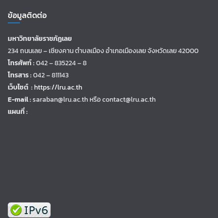
ข้อมูลติดต่อ
มหาวิทยาลัยราชภัฏเลย
234 ถนนเลย – เชียงคาน ตำบลเมือง อำเภอเมืองเลย จังหวัดเลย 42000
โทรศัพท์ :
042 – 835224 – 8
โทรสาร :
042 – 811143
เว็บไซต์ :
https://lru.ac.th
E-mail :
saraban@lru.ac.th
หรือ contact@lru.ac.th
แผนที่ :