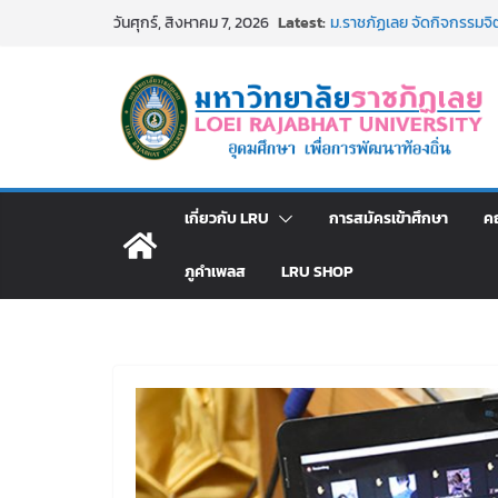
Skip
Latest:
ม.ราชภัฏเลย จัดกิจกรรม
วันศุกร์, สิงหาคม 7, 2026
to
สาธารณกุศล 69
รายชื่อผู้ผ่านการสอบแข่งขัน
content
มหาวิทยาลัยราชภัฏเลย ด้
ม.ราชภัฏเลย จัดมหกรรมวิชาก
มัธยมปลายค้นหาสาขาวิชาในฝ
อธิการบดี มรภ.เลย ร่วมปร
ปีงบประมาณ พ.ศ. 2570
ประกาศผู้ชนะการเสนอราค
เกี่ยวกับ LRU
การสมัครเข้าศึกษา
ค
โดยวิธีเฉพาะเจาะจง
ภูคำเพลส
LRU SHOP