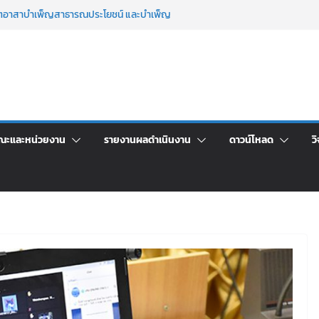
จิตอาสาบำเพ็ญสาธารณประโยชน์ และบำเพ็ญ
เพื่อเป็นลูกจ้างชั่วคราว (รายวัน) สังกัด
วยเงินนอกงบประมาณ ประเภทเงินรายได้
าร เปิดบ้าน LRU ครั้งที่ 4 เปิดให้นักเรียน
ัน สู่อนาคตที่ใช่
ะชุมชี้แจงกับคณะอนุกรรมาธิการ ประจำ
า จ้างทำปกปริญญาบัตร จำนวน ๑,๙๗๒ ชุด
ณะและหน่วยงาน
รายงานผลดำเนินงาน
ดาวน์โหลด
วิ