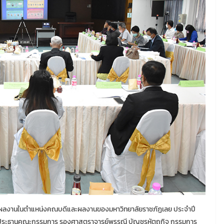
นผลงานในตำแหน่งคณบดีและผลงานของมหาวิทยาลัยราชภัฏเลย ประจำปี
เป็นประธานคณะกรรมการ รองศาสตราจารย์พรรณี บัญชรหัตถกิจ กรรมการ