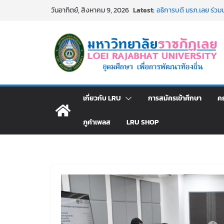
Skip
Latest:
อธิการบดี มรภ.เลย ร่ว
วันอาทิตย์, สิงหาคม 9, 2026
to
ปีงบประมาณ พ.ศ. 2570
ประกาศผู้ชนะการเสนอ
content
โดยวิธีเฉพาะเจาะจง
ม.ราชภัฏเลย จัดกิจกร
สาธารณกุศล 69
รายชื่อผู้ผ่านการสอบแข่ง
มหาวิทยาลัยราชภัฏเลย 
ม.ราชภัฏเลย จัดมหกรรมวิ
เกี่ยวกับ LRU
การสมัครเข้าศึกษา
ค
มัธยมปลายค้นหาสาขาวิชาใ
ภูคำเพลส
LRU SHOP