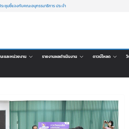
มประชุมชี้แจงกับคณะอนุกรรมาธิการ ประจำ
ราคา จ้างทำปกปริญญาบัตร จำนวน ๑,๙๗๒ ชุด
รมจิตอาสาบำเพ็ญสาธารณประโยชน์ และบำเพ็ญ
ขันเพื่อเป็นลูกจ้างชั่วคราว (รายวัน) สังกัด
ด้วยเงินนอกงบประมาณ ประเภทเงินรายได้
ชาการ เปิดบ้าน LRU ครั้งที่ 4 เปิดให้นักเรียน
ณะและหน่วยงาน
รายงานผลดำเนินงาน
ดาวน์โหลด
วิ
นฝัน สู่อนาคตที่ใช่