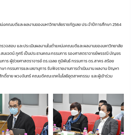
่งคณบดีและผลงานของมหาวิทยาลัยราชภัฏเลย ประจำปีการศึกษา 2564
ตาม ตรวจสอบ และประเมินผลงานในตำแหน่งคณบดีและผลงานของมหาวิทยาลัย
ร.สมเจตน์ ภูศรี เป็นประธานคณะกรรมการ รองศาสตราจารย์พรรณี บัญชร
าร ผู้ช่วยศาสตราจารย์ ดร.เฉลย ภูมิพันธ์ กรรมการ ดร.สาคร สร้อย
พฤกษา กรรมการและเลขานุการ รับฟังรายงานการดำเนินงาน ผลงาน ปัญหา
ดิ์ชาย พวงจันทร์ คณบดีคณะเทคโนโลยีอุตสาหกรรม และผู้เข้าร่วม