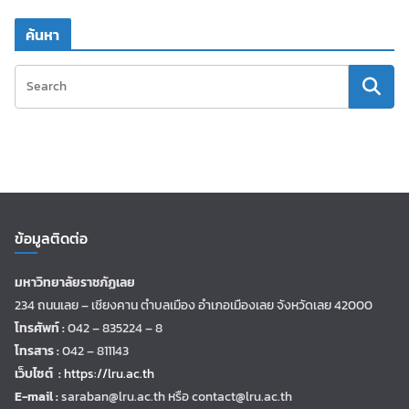
ค้นหา
ข้อมูลติดต่อ
มหาวิทยาลัยราชภัฏเลย
234 ถนนเลย – เชียงคาน ตำบลเมือง อำเภอเมืองเลย จังหวัดเลย 42000
โทรศัพท์ :
042 – 835224 – 8
โทรสาร :
042 – 811143
เว็บไซต์ :
https://lru.ac.th
E-mail :
saraban@lru.ac.th
หรือ contact@lru.ac.th