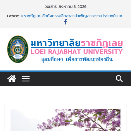
Skip
วันเสาร์, สิงหาคม 8, 2026
to
Latest:
ม.ราชภัฏเลย จัดกิจกรรมจิตอาสาบำเพ็ญสาธารณประโยชน์ และ
content
บำเพ็ญสาธารณกุศล 69
รายชื่อผู้ผ่านการสอบแข่งขันเพื่อเป็นลูกจ้างชั่วคราว (รายวัน)
สังกัดมหาวิทยาลัยราชภัฏเลย ด้วยเงินนอกงบประมาณ ประเภท
เงินรายได้
ม.ราชภัฏเลย จัดมหกรรมวิชาการ เปิดบ้าน LRU ครั้งที่ 4 เปิดให้
นักเรียนมัธยมปลายค้นหาสาขาวิชาในฝัน สู่อนาคตที่ใช่
อธิการบดี มรภ.เลย ร่วมประชุมชี้แจงกับคณะอนุกรรมาธิการ
ประจำปีงบประมาณ พ.ศ. 2570
ประกาศผู้ชนะการเสนอราคา จ้างทำปกปริญญาบัตร จำนวน
๑,๙๗๒ ชุด โดยวิธีเฉพาะเจาะจง