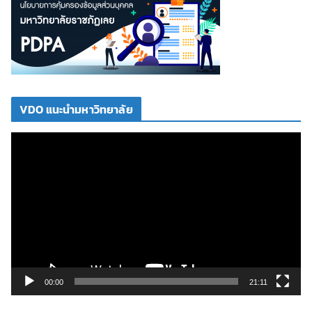
VDO แนะนำมหาวิทยาลัย
ตั
ว
เ
ล่
น
ไ
ฟ
ล์
วิ
00:00
21:11
ดี