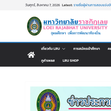
Skip
Latest:
รายชื่อผู้ผ่านการสอบแข่งขัน
วันศุกร์, สิงหาคม 7, 2026
to
มหาวิทยาลัยราชภัฏเลย ด้
รายชื่อผู้มีสิทธิเข้าพักอ
content
สังกัดมหาวิทยาลัยราชภัฏเลย
ม.ราชภัฏเลย ประชุมคณาจารย
ประกาศผู้ชนะการเสนอราค
โดยวิธีเฉพาะเจาะจง
ม.ราชภัฏเลย จัดกิจกรรม
สาธารณกุศล 69
เกี่ยวกับ LRU
การสมัครเข้าศึกษา
ค
ภูคำเพลส
LRU SHOP