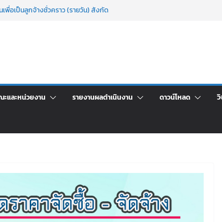
เพื่อเป็นลูกจ้างชั่วคราว (รายวัน) สังกัด
วยเงินนอกงบประมาณ ประเภทเงินรายได้
าศัยอาคารชุดสำหรับบุคลากร สายสนับสนุน
 ครั้งที่ 2/2569
์ประจำ ครั้งที่ 1/2569
า จ้างทำปกปริญญาบัตร จำนวน ๑,๙๗๒ ชุด
จิตอาสาบำเพ็ญสาธารณประโยชน์ และบำเพ็ญ
ณะและหน่วยงาน
รายงานผลดำเนินงาน
ดาวน์โหลด
วิ