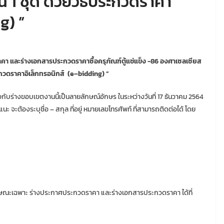
 1 ชุด ด้วยวิธีประกวดราคา
g) ”
า และร่างเอกสารประกวดราคาซื้อครุภัณฑ์ตู้แช่แข็ง -86 องศาเซลเซียส
ะกวดราคาอิเล็กทรอนิกส์
(e–bidding) ”
กับร่างขอบเขตงานนี้เป็นลายลักษณ์อักษร ในระหว่างวันที่ 17 ธันวาคม 2564
แนะ จะต้องระบุชื่อ – สกุล ที่อยู่ หมายเลขโทรศัพท์ ที่สามารถติดต่อได้ โดย
ษณะเฉพาะ ร่างประกาศประกวดราคา และร่างเอกสารประกวดราคา ได้ที่