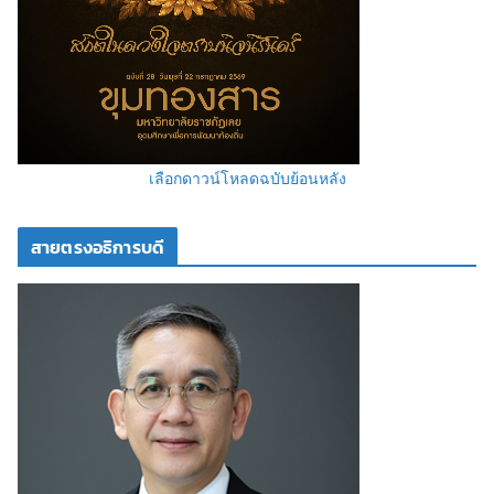
เลือกดาวน์โหลดฉบับย้อนหลัง
สายตรงอธิการบดี