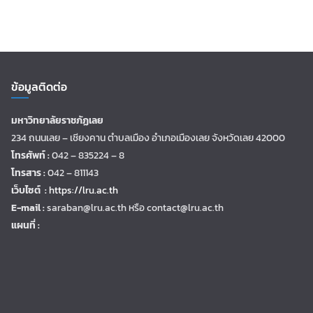
ข้อมูลติดต่อ
มหาวิทยาลัยราชภัฏเลย
234 ถนนเลย – เชียงคาน ตำบลเมือง อำเภอเมืองเลย จังหวัดเลย 42000
โทรศัพท์ :
042 – 835224 – 8
โทรสาร :
042 – 811143
เว็บไซต์ :
https://lru.ac.th
E-mail :
saraban@lru.ac.th
หรือ contact@lru.ac.th
แผนที่ :