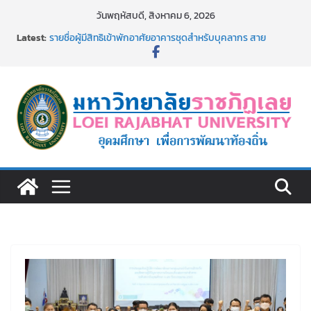
Skip
วันพฤหัสบดี, สิงหาคม 6, 2026
to
Latest:
รายชื่อผู้มีสิทธิเข้าพักอาศัยอาคารชุดสำหรับบุคลากร สาย
content
สนับสนุน สังกัดมหาวิทยาลัยราชภัฏเลย ครั้งที่ 2/2569
ม.ราชภัฏเลย ประชุมคณาจารย์ประจำ ครั้งที่ 1/2569
ประกาศผู้ชนะการเสนอราคา จ้างทำปกปริญญาบัตร จำนวน
๑,๙๗๒ ชุด โดยวิธีเฉพาะเจาะจง
ม.ราชภัฏเลย จัดกิจกรรมจิตอาสาบำเพ็ญสาธารณประโยชน์ และ
บำเพ็ญสาธารณกุศล 69
รายชื่อผู้ผ่านการสอบแข่งขันเพื่อเป็นลูกจ้างชั่วคราว (รายวัน)
สังกัดมหาวิทยาลัยราชภัฏเลย ด้วยเงินนอกงบประมาณ ประเภท
เงินรายได้