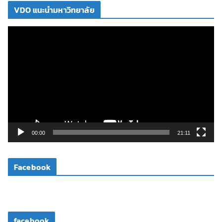
VDO แนะนำมหาวิทยาลัย
ตั
ว
เ
ล่
น
ไ
ฟ
ล์
วิ
00:00
21:11
ดี
โ
Facebook
อ
facebook