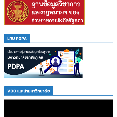
LRU PDPA
VDO แนะนำมหาวิทยาลัย
ตั
ว
เ