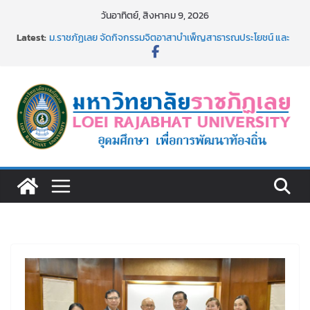
Skip
วันอาทิตย์, สิงหาคม 9, 2026
to
Latest:
ม.ราชภัฏเลย จัดกิจกรรมจิตอาสาบำเพ็ญสาธารณประโยชน์ และ
content
บำเพ็ญสาธารณกุศล 69
รายชื่อผู้ผ่านการสอบแข่งขันเพื่อเป็นลูกจ้างชั่วคราว (รายวัน)
สังกัดมหาวิทยาลัยราชภัฏเลย ด้วยเงินนอกงบประมาณ ประเภท
เงินรายได้
ม.ราชภัฏเลย จัดมหกรรมวิชาการ เปิดบ้าน LRU ครั้งที่ 4 เปิดให้
นักเรียนมัธยมปลายค้นหาสาขาวิชาในฝัน สู่อนาคตที่ใช่
อธิการบดี มรภ.เลย ร่วมประชุมชี้แจงกับคณะอนุกรรมาธิการ
ประจำปีงบประมาณ พ.ศ. 2570
ประกาศผู้ชนะการเสนอราคา จ้างทำปกปริญญาบัตร จำนวน
๑,๙๗๒ ชุด โดยวิธีเฉพาะเจาะจง