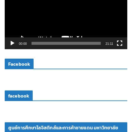
ล่
น
ไ
ฟ
ล์
วิ
00:00
21:11
ดี
โ
Facebook
อ
facebook
ศูนย์การศึกษาโลจิสติกส์และการค้าชายแดน มหาวิทยาลัย