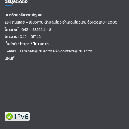
ข้อมูลติดต่อ
มหาวิทยาลัยราชภัฏเลย
234 ถนนเลย – เชียงคาน ตำบลเมือง อำเภอเมืองเลย จังหวัดเลย 42000
โทรศัพท์ :
042 – 835224 – 8
โทรสาร :
042 – 811143
เว็บไซต์ :
https://lru.ac.th
E-mail :
saraban@lru.ac.th
หรือ contact@lru.ac.th
แผนที่ :