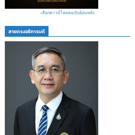
เลือกดาวน์โหลดฉบับย้อนหลัง
สายตรงอธิการบดี