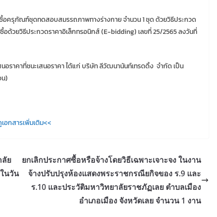
ซื้อครุภัณฑ์ชุดทดสอบสมรรถภาพทางร่างกาย จำนวน 1 ชุด ด้วยวิธีประกวด
ด้วยวิธีประกวดราคาอิเล็กทรอนิกส์ (E-bidding) เลขที่ 25/2565 ลงวันที่
ราคาที่ชนะเสนอราคา ได้แก่ บริษัท ลีวัฒนานันท์เทรดดิ้ง จำกัด เป็น
วน)
ูเอกสารเพิ่มเติม<<
ลัย
ยกเลิกประกาศซื้อหรือจ้างโดยวิธีเฉพาะเจาะจง ในงาน
ในวัน
จ้างปรับปรุงห้องแสดงพระราชกรณียกิจของ ร.9 และ
ร.10 และประวัติมหาวิทยาลัยราชภัฏเลย ตำบลเมือง
อำเภอเมือง จังหวัดเลย จำนวน 1 งาน