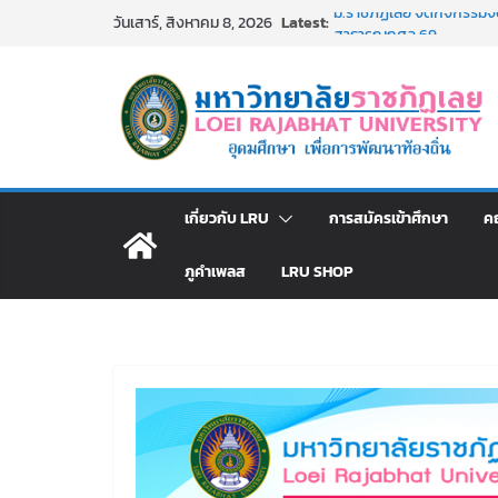
Skip
Latest:
ม.ราชภัฏเลย จัดกิจกรรม
วันเสาร์, สิงหาคม 8, 2026
to
สาธารณกุศล 69
รายชื่อผู้ผ่านการสอบแข่งขั
content
มหาวิทยาลัยราชภัฏเลย ด้
ม.ราชภัฏเลย จัดมหกรรมวิชาก
มัธยมปลายค้นหาสาขาวิชาในฝ
อธิการบดี มรภ.เลย ร่วมป
ปีงบประมาณ พ.ศ. 2570
ประกาศผู้ชนะการเสนอรา
เกี่ยวกับ LRU
การสมัครเข้าศึกษา
ค
โดยวิธีเฉพาะเจาะจง
ภูคำเพลส
LRU SHOP