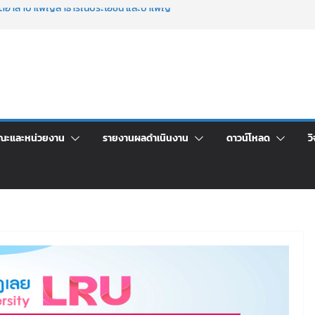
จิตอาสาบำเพ็ญสาธารณประโยชน์ และบำเพ็ญ
นเพื่อเป็นลูกจ้างชั่วคราว (รายวัน) สังกัด
วยเงินนอกงบประมาณ ประเภทเงินรายได้
าร เปิดบ้าน LRU ครั้งที่ 4 เปิดให้นักเรียน
ัน สู่อนาคตที่ใช่
ระชุมชี้แจงกับคณะอนุกรรมาธิการ ประจำ
คา จ้างทำปกปริญญาบัตร จำนวน ๑,๙๗๒ ชุด
ณะและหน่วยงาน
รายงานผลดำเนินงาน
ดาวน์โหลด
วิ