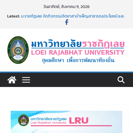
Skip
วันอาทิตย์, สิงหาคม 9, 2026
to
Latest:
ม.ราชภัฏเลย จัดกิจกรรมจิตอาสาบำเพ็ญสาธารณประโยชน์ และ
content
บำเพ็ญสาธารณกุศล 69
รายชื่อผู้ผ่านการสอบแข่งขันเพื่อเป็นลูกจ้างชั่วคราว (รายวัน)
สังกัดมหาวิทยาลัยราชภัฏเลย ด้วยเงินนอกงบประมาณ ประเภท
เงินรายได้
ม.ราชภัฏเลย จัดมหกรรมวิชาการ เปิดบ้าน LRU ครั้งที่ 4 เปิดให้
นักเรียนมัธยมปลายค้นหาสาขาวิชาในฝัน สู่อนาคตที่ใช่
อธิการบดี มรภ.เลย ร่วมประชุมชี้แจงกับคณะอนุกรรมาธิการ
ประจำปีงบประมาณ พ.ศ. 2570
ประกาศผู้ชนะการเสนอราคา จ้างทำปกปริญญาบัตร จำนวน
๑,๙๗๒ ชุด โดยวิธีเฉพาะเจาะจง