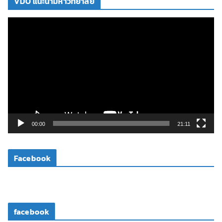
VDO แนะนำมหาวิทยาลัย
ตั
ว
เ
ล่
น
ไ
ฟ
ล์
วิ
00:00
21:11
ดี
โ
Facebook
อ
facebook