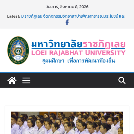
Skip
วันเสาร์, สิงหาคม 8, 2026
to
Latest:
ม.ราชภัฏเลย จัดกิจกรรมจิตอาสาบำเพ็ญสาธารณประโยชน์ และ
content
บำเพ็ญสาธารณกุศล 69
รายชื่อผู้ผ่านการสอบแข่งขันเพื่อเป็นลูกจ้างชั่วคราว (รายวัน)
สังกัดมหาวิทยาลัยราชภัฏเลย ด้วยเงินนอกงบประมาณ ประเภท
เงินรายได้
ม.ราชภัฏเลย จัดมหกรรมวิชาการ เปิดบ้าน LRU ครั้งที่ 4 เปิดให้
นักเรียนมัธยมปลายค้นหาสาขาวิชาในฝัน สู่อนาคตที่ใช่
อธิการบดี มรภ.เลย ร่วมประชุมชี้แจงกับคณะอนุกรรมาธิการ
ประจำปีงบประมาณ พ.ศ. 2570
ประกาศผู้ชนะการเสนอราคา จ้างทำปกปริญญาบัตร จำนวน
๑,๙๗๒ ชุด โดยวิธีเฉพาะเจาะจง