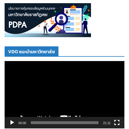
VDO แนะนำมหาวิทยาลัย
ตั
ว
เ
ล่
น
ไ
ฟ
ล์
วิ
00:00
21:11