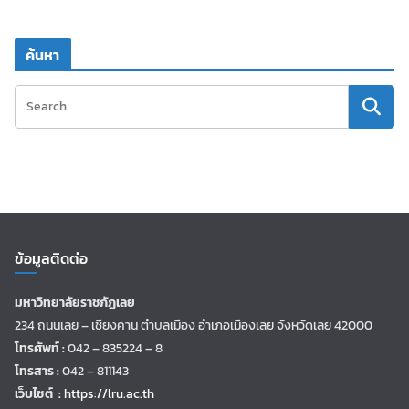
ค้นหา
ข้อมูลติดต่อ
มหาวิทยาลัยราชภัฏเลย
234 ถนนเลย – เชียงคาน ตำบลเมือง อำเภอเมืองเลย จังหวัดเลย 42000
โทรศัพท์ :
042 – 835224 – 8
โทรสาร :
042 – 811143
เว็บไซต์ :
https://lru.ac.th