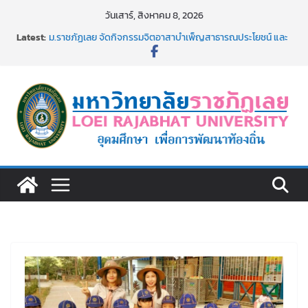
Skip
วันเสาร์, สิงหาคม 8, 2026
to
Latest:
ม.ราชภัฏเลย จัดกิจกรรมจิตอาสาบำเพ็ญสาธารณประโยชน์ และ
content
บำเพ็ญสาธารณกุศล 69
รายชื่อผู้ผ่านการสอบแข่งขันเพื่อเป็นลูกจ้างชั่วคราว (รายวัน)
สังกัดมหาวิทยาลัยราชภัฏเลย ด้วยเงินนอกงบประมาณ ประเภท
เงินรายได้
ม.ราชภัฏเลย จัดมหกรรมวิชาการ เปิดบ้าน LRU ครั้งที่ 4 เปิดให้
นักเรียนมัธยมปลายค้นหาสาขาวิชาในฝัน สู่อนาคตที่ใช่
อธิการบดี มรภ.เลย ร่วมประชุมชี้แจงกับคณะอนุกรรมาธิการ
ประจำปีงบประมาณ พ.ศ. 2570
ประกาศผู้ชนะการเสนอราคา จ้างทำปกปริญญาบัตร จำนวน
๑,๙๗๒ ชุด โดยวิธีเฉพาะเจาะจง