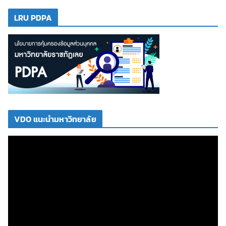
LRU PDPA
VDO แนะนำมหาวิทยาลัย
ตั
ว
เ
ล่
น
ไ
ฟ