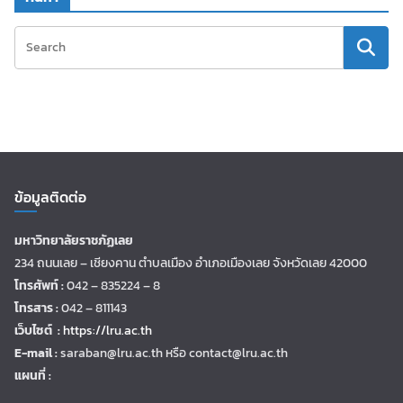
ข้อมูลติดต่อ
มหาวิทยาลัยราชภัฏเลย
234 ถนนเลย – เชียงคาน ตำบลเมือง อำเภอเมืองเลย จังหวัดเลย 42000
โทรศัพท์ :
042 – 835224 – 8
โทรสาร :
042 – 811143
เว็บไซต์ :
https://lru.ac.th
E-mail :
saraban@lru.ac.th
หรือ contact@lru.ac.th
แผนที่ :