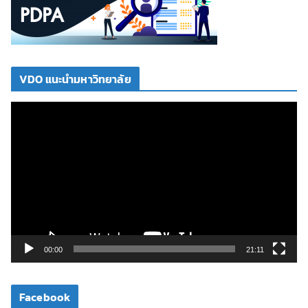
VDO แนะนำมหาวิทยาลัย
ตั
ว
เ
ล่
น
ไ
ฟ
ล์
วิ
00:00
21:11
ดี
โ
Facebook
อ