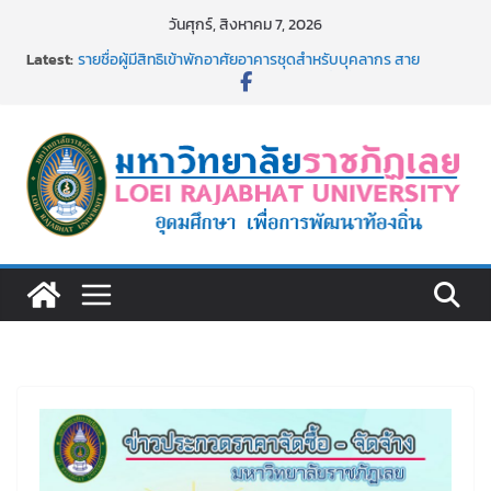
Skip
วันศุกร์, สิงหาคม 7, 2026
to
Latest:
รายชื่อผู้มีสิทธิเข้าพักอาศัยอาคารชุดสำหรับบุคลากร สาย
content
สนับสนุน สังกัดมหาวิทยาลัยราชภัฏเลย ครั้งที่ 2/2569
ม.ราชภัฏเลย ประชุมคณาจารย์ประจำ ครั้งที่ 1/2569
ประกาศผู้ชนะการเสนอราคา จ้างทำปกปริญญาบัตร จำนวน
๑,๙๗๒ ชุด โดยวิธีเฉพาะเจาะจง
ม.ราชภัฏเลย จัดกิจกรรมจิตอาสาบำเพ็ญสาธารณประโยชน์ และ
บำเพ็ญสาธารณกุศล 69
รายชื่อผู้ผ่านการสอบแข่งขันเพื่อเป็นลูกจ้างชั่วคราว (รายวัน)
สังกัดมหาวิทยาลัยราชภัฏเลย ด้วยเงินนอกงบประมาณ ประเภท
เงินรายได้