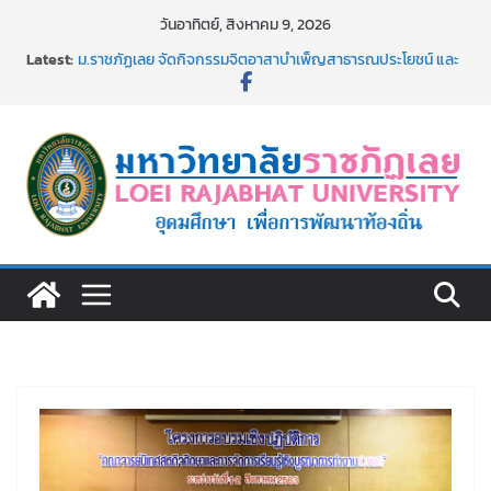
Skip
วันอาทิตย์, สิงหาคม 9, 2026
to
Latest:
ม.ราชภัฏเลย จัดกิจกรรมจิตอาสาบำเพ็ญสาธารณประโยชน์ และ
content
บำเพ็ญสาธารณกุศล 69
รายชื่อผู้ผ่านการสอบแข่งขันเพื่อเป็นลูกจ้างชั่วคราว (รายวัน)
สังกัดมหาวิทยาลัยราชภัฏเลย ด้วยเงินนอกงบประมาณ ประเภท
เงินรายได้
ม.ราชภัฏเลย จัดมหกรรมวิชาการ เปิดบ้าน LRU ครั้งที่ 4 เปิดให้
นักเรียนมัธยมปลายค้นหาสาขาวิชาในฝัน สู่อนาคตที่ใช่
อธิการบดี มรภ.เลย ร่วมประชุมชี้แจงกับคณะอนุกรรมาธิการ
ประจำปีงบประมาณ พ.ศ. 2570
ประกาศผู้ชนะการเสนอราคา จ้างทำปกปริญญาบัตร จำนวน
๑,๙๗๒ ชุด โดยวิธีเฉพาะเจาะจง