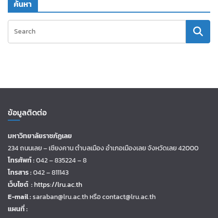
ค้นหา
ข้อมูลติดต่อ
มหาวิทยาลัยราชภัฏเลย
234 ถนนเลย – เชียงคาน ตำบลเมือง อำเภอเมืองเลย จังหวัดเลย 42000
โทรศัพท์ :
042 – 835224 – 8
โทรสาร :
042 – 811143
เว็บไซต์ :
https://lru.ac.th
E-mail :
saraban@lru.ac.th
หรือ contact@lru.ac.th
แผนที่ :