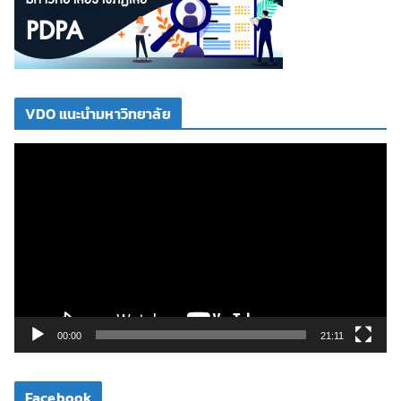
VDO แนะนำมหาวิทยาลัย
ตั
ว
เ
ล่
น
ไ
ฟ
ล์
วิ
00:00
21:11
ดี
โ
Facebook
อ