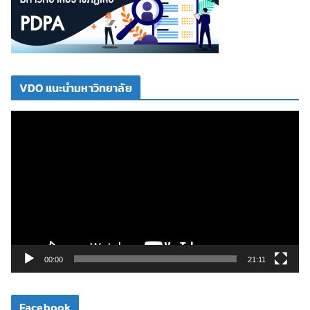
VDO แนะนำมหาวิทยาลัย
ตั
ว
เ
ล่
น
ไ
ฟ
ล์
วิ
00:00
21:11
ดี
โ
Facebook
อ