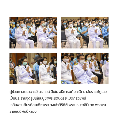
ผู้ช่วยศาสตราจารย์ ดร.เชาว์ อินใย อธิการบดีมหาวิทยาลัยราชภัฏเลย
เป็นประธานจุดธูปเทียนบูชาพระรัตนตรัย เปิดกรวยพิธี
เฉลิมพระเกียรติสมเด็จพระนางเจ้าสิริกิติ์ พระบรมราชินีนาถ พระบรม
ราชชนนีพันปีหลวง