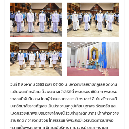
วันที่ 11 สิงหาคม 2563 เวลา 07.00 น. มหาวิทยาลัยราชภัฏเลย จัดงาน
เฉลิมพระเกียรติสมเด็จพระนางเจ้าสิริกิติ์ พระบรมราชินีนาถ พระบรม
ราชชนนีพันปีหลวง โดยผู้ช่วยศาสตราจารย์ ดร.เชาว์ อินใย อธิการบดี
มหาวิทยาลัยราชภัฏเลย เป็นประธานจุดธูปเทียนบูชาพระรัตนตรัย และ
เปิดกรวยหน้าพระบรมฉายาลักษณ์ ร่วมทำบุญตักบาตร นำกล่าวถวาย
ราชสดุดี ถวายจตุปัจจัย ไทยธรรมแก่พระสงฆ์ เจริญจิตภาวนาเพื่อ
ถวายเป็นพระราชกุศล มีคณะผู้บริหาร คณาจารย์ บุคลากร และ