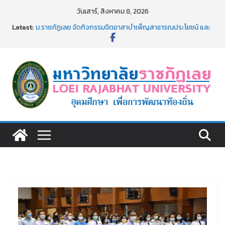
Skip
วันเสาร์, สิงหาคม 8, 2026
to
Latest:
ม.ราชภัฏเลย จัดกิจกรรมจิตอาสาบำเพ็ญสาธารณประโยชน์ และ
content
บำเพ็ญสาธารณกุศล 69
รายชื่อผู้ผ่านการสอบแข่งขันเพื่อเป็นลูกจ้างชั่วคราว (รายวัน)
สังกัดมหาวิทยาลัยราชภัฏเลย ด้วยเงินนอกงบประมาณ ประเภท
เงินรายได้
ม.ราชภัฏเลย จัดมหกรรมวิชาการ เปิดบ้าน LRU ครั้งที่ 4 เปิดให้
นักเรียนมัธยมปลายค้นหาสาขาวิชาในฝัน สู่อนาคตที่ใช่
อธิการบดี มรภ.เลย ร่วมประชุมชี้แจงกับคณะอนุกรรมาธิการ
ประจำปีงบประมาณ พ.ศ. 2570
ประกาศผู้ชนะการเสนอราคา จ้างทำปกปริญญาบัตร จำนวน
๑,๙๗๒ ชุด โดยวิธีเฉพาะเจาะจง