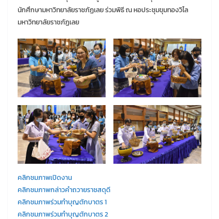
นักศึกษามหาวิทยาลัยราชภัฏเลย ร่วมพิธี ณ หอประชุมขุมทองวิไล
มหาวิทยาลัยราชภัฏเลย
คลิกชมภาพเปิดงาน
คลิกชมภาพกล่าวคำถวายราชสดุดี
คลิกชมภาพร่วมทำบุญตักบาตร 1
คลิกชมภาพร่วมทำบุญตักบาตร 2