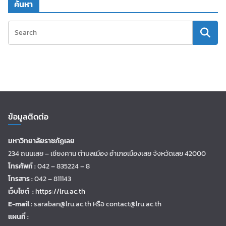
ค้นหา
ข้อมูลติดต่อ
มหาวิทยาลัยราชภัฏเลย
234 ถนนเลย – เชียงคาน ตำบลเมือง อำเภอเมืองเลย จังหวัดเลย 42000
โทรศัพท์ :
042 – 835224 – 8
โทรสาร :
042 – 811143
เว็บไซต์ :
https://lru.ac.th
E-mail :
saraban@lru.ac.th
หรือ contact@lru.ac.th
แผนที่ :