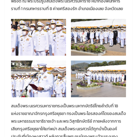
พิธีจัด ณ พระบรมรูปสมเด็จพระนเรศวรมหาราช หน้ากองพันทหาร
ราบที่ 1 กรมทหารราบที่ 8 ค่ายศรีสองรัก อำเภอเมืองเลย จังหวัดเลย
สมเด็จพระนเรศวรมหาราชทรงเป็นพระมหากษัตริย์ไทยลำดับที่ 18
แห่งราชอาณาจักรกรุงศรีอยุธยา ทรงเป็นพระโอรสองค์โตของสมเด็จ
พระมหาธรรมราชาธิราชเจ้า และพระวิสุทธิกษัตรีย์ ภายหลังจากการ
เสียกรุงศรีอยุธยาให้แก่พม่า สมเด็จพระนเรศวรได้ถูกนำเป็นองค์
ประกันที่เมืองหงสาวดี หลังการสิ้นพระชนม์ของพระเจ้าบุเรงนอง