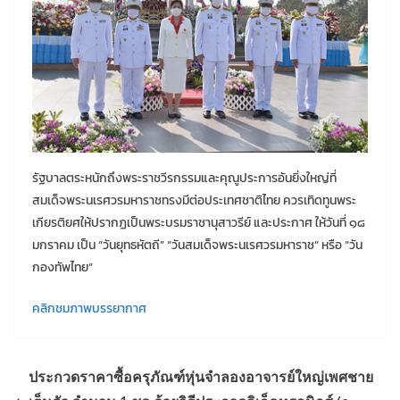
รัฐบาลตระหนักถึงพระราชวีรกรรมและคุณูประการอันยิ่งใหญ่ที่
สมเด็จพระนเรศวรมหาราชทรงมีต่อประเทศชาติไทย ควรเทิดทูนพระ
เกียรติยศให้ปรากฏเป็นพระบรมราชานุสาวรีย์ และประกาศ ให้วันที่ ๑๘
มกราคม เป็น “วันยุทธหัตถี” “วันสมเด็จพระนเรศวรมหาราช” หรือ “วัน
กองทัพไทย”
คลิกชมภาพบรรยากาศ
ประกวดราคาซื้อครุภัณฑ์หุ่นจำลองอาจารย์ใหญ่เพศชาย