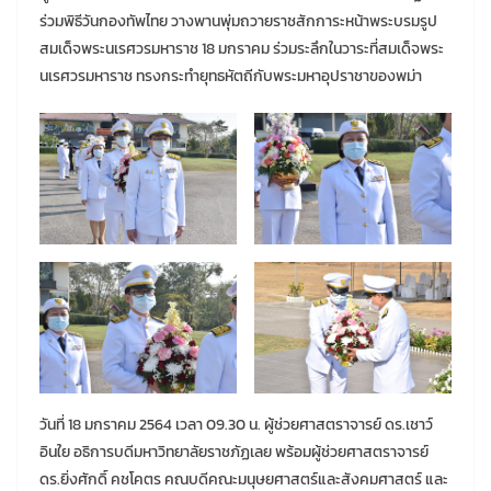
ร่วมพิธีวันกองทัพไทย วางพานพุ่มถวายราชสักการะหน้าพระบรมรูป
สมเด็จพระนเรศวรมหาราช 18 มกราคม ร่วมระลึกในวาระที่สมเด็จพระ
นเรศวรมหาราช ทรงกระทำยุทธหัตถีกับพระมหาอุปราชาของพม่า
วันที่ 18 มกราคม 2564 เวลา 09.30 น. ผู้ช่วยศาสตราจารย์ ดร.เชาว์
อินใย อธิการบดีมหาวิทยาลัยราชภัฏเลย พร้อมผู้ช่วยศาสตราจารย์
ดร.ยิ่งศักดิ์ คชโคตร คณบดีคณะมนุษยศาสตร์และสังคมศาสตร์ และ