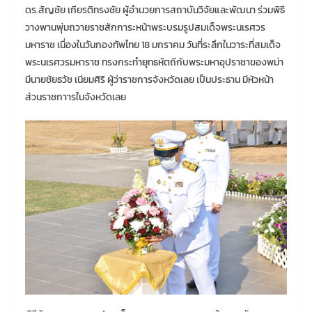
ดร.สัญชัย เกียรติทรงชัย ผู้อำนวยการสถาบันวิจัยและพัฒนา ร่วมพิธี
วางพานพุ่มถวายราชสักการะหน้าพระบรมรูปสมเด็จพระนเรศวร
มหาราช เนื่องในวันกองทัพไทย 18 มกราคม วันที่ระลึกในวาระที่สมเด็จ
พระนเรศวรมหาราช ทรงกระทำยุทธหัตถีกับพระมหาอุปราชาของพม่า
มีนายชัยธวัช เนียมศิริ ผู้ว่าราชการจังหวัดเลย เป็นประธาน มีหัวหน้า
ส่วนราชกาารในจังหวัดเลย