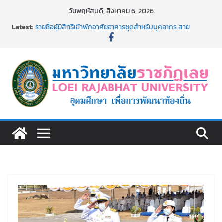
Skip
วันพฤหัสบดี, สิงหาคม 6, 2026
to
Latest:
รายชื่อผู้มีสิทธิเข้าพักอาศัยอาคารชุดสำหรับบุคลากร สาย
content
สนับสนุน สังกัดมหาวิทยาลัยราชภัฏเลย ครั้งที่ 2/2569
ม.ราชภัฏเลย ประชุมคณาจารย์ประจำ ครั้งที่ 1/2569
ประกาศผู้ชนะการเสนอราคา จ้างทำปกปริญญาบัตร จำนวน
๑,๙๗๒ ชุด โดยวิธีเฉพาะเจาะจง
ม.ราชภัฏเลย จัดกิจกรรมจิตอาสาบำเพ็ญสาธารณประโยชน์ และ
บำเพ็ญสาธารณกุศล 69
รายชื่อผู้ผ่านการสอบแข่งขันเพื่อเป็นลูกจ้างชั่วคราว (รายวัน)
สังกัดมหาวิทยาลัยราชภัฏเลย ด้วยเงินนอกงบประมาณ ประเภท
เงินรายได้