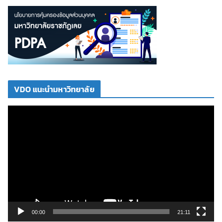
VDO แนะนำมหาวิทยาลัย
ตั
ว
เ
ล่
น
ไ
ฟ
ล์
วิ
00:00
21:11