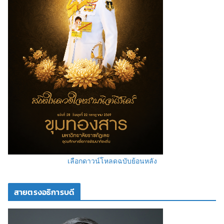
เลือกดาวน์โหลดฉบับย้อนหลัง
สายตรงอธิการบดี