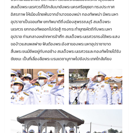
สมเด็จพระนเรศวรก็ได้กลับมายังพระนครศรีอยุธยา ทรงประกาศ
อิสรภาพ ให้เมืองไทยพ้นจากอำนาจของพม่า กองทัพพม่า มีพระมหา
อุปราชาเป็นจอมทัพ ยกทัพมาตีถึงเมืองสุพรรณบุรี สมเด็จพระ
นเรศวร ยกกองทัพออกไปต่อสู้ ทรงกระทำยุทธหัตถีกับพระมหา
อุปราช ท่ามกลางเหล่าทหารข้าศึก สมเด็จพระนเรศวรทรงใช้พระแสง
ของ้าวแสนพลพ่าย ฟันต้องพระอังสาของพระมหาอุปราชาขาด
สิ้นพระชนม์ชีพอยู่กับคอช้าง สมเด็จพระนเรศวรและกองทัพไทยได้รับ
ชัยชนะ เป็นที่เลื่องลือพระบรมเดชานุภาพไปยังประเทศใกล้เคียง