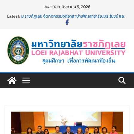
Skip
วันอาทิตย์, สิงหาคม 9, 2026
to
Latest:
ม.ราชภัฏเลย จัดกิจกรรมจิตอาสาบำเพ็ญสาธารณประโยชน์ และ
content
บำเพ็ญสาธารณกุศล 69
รายชื่อผู้ผ่านการสอบแข่งขันเพื่อเป็นลูกจ้างชั่วคราว (รายวัน)
สังกัดมหาวิทยาลัยราชภัฏเลย ด้วยเงินนอกงบประมาณ ประเภท
เงินรายได้
ม.ราชภัฏเลย จัดมหกรรมวิชาการ เปิดบ้าน LRU ครั้งที่ 4 เปิดให้
นักเรียนมัธยมปลายค้นหาสาขาวิชาในฝัน สู่อนาคตที่ใช่
อธิการบดี มรภ.เลย ร่วมประชุมชี้แจงกับคณะอนุกรรมาธิการ
ประจำปีงบประมาณ พ.ศ. 2570
ประกาศผู้ชนะการเสนอราคา จ้างทำปกปริญญาบัตร จำนวน
๑,๙๗๒ ชุด โดยวิธีเฉพาะเจาะจง