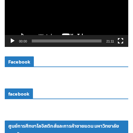
ล่
น
ไ
ฟ
ล์
วิ
00:00
21:11
ดี
โ
Facebook
อ
facebook
ศูนย์การศึกษาโลจิสติกส์และการค้าชายแดน มหาวิทยาลัย