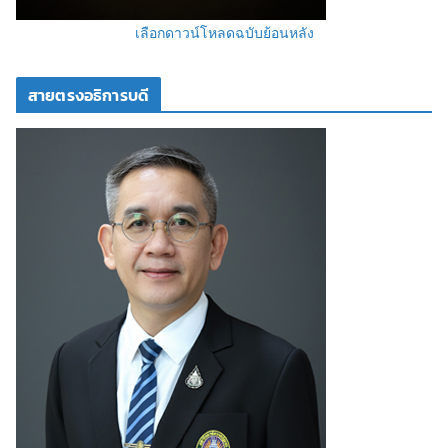
เลือกดาวน์โหลดฉบับย้อนหลัง
สายตรงอธิการบดี