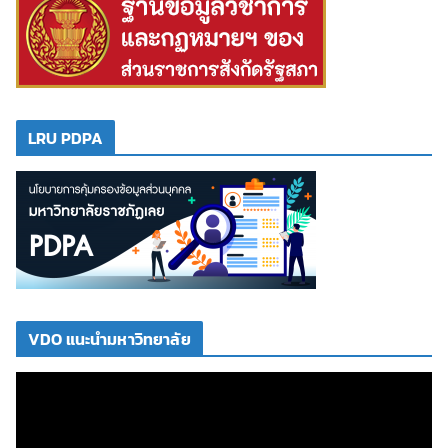
LRU PDPA
VDO แนะนำมหาวิทยาลัย
ตั
ว
เ