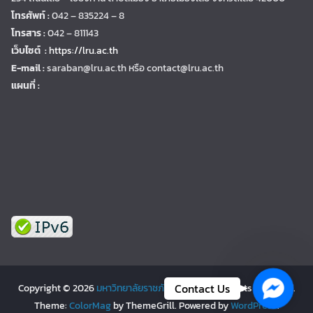
โทรศัพท์ :
042 – 835224 – 8
โทรสาร :
042 – 811143
เว็บไซต์ :
https://lru.ac.th
E-mail :
saraban@lru.ac.th
หรือ contact@lru.ac.th
แผนที่ :
Facebo
Contact Us
Copyright © 2026
มหาวิทยาลัยราชภัฏเลย | LRU
. All rights reserved.
Theme:
ColorMag
by ThemeGrill. Powered by
WordPress
.