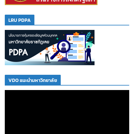
LRU PDPA
VDO แนะนำมหาวิทยาลัย
ตั
ว
เ
ล่
น
ไ