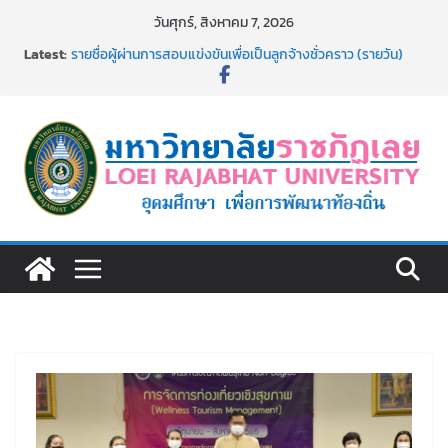
Skip
วันศุกร์, สิงหาคม 7, 2026
ม.ราชภัฏเลย จัดกิจกรรมจิตอาสาบำเพ็ญสาธารณประโยชน์ และ
to
Latest:
บำเพ็ญสาธารณกุศล 69
content
รายชื่อผู้ผ่านการสอบแข่งขันเพื่อเป็นลูกจ้างชั่วคราว (รายวัน)
สังกัดมหาวิทยาลัยราชภัฏเลย ด้วยเงินนอกงบประมาณ ประเภท
เงินรายได้
รายชื่อผู้มีสิทธิเข้าพักอาศัยอาคารชุดสำหรับบุคลากร สาย
สนับสนุน สังกัดมหาวิทยาลัยราชภัฏเลย ครั้งที่ 2/2569
อธิการบดี มรภ.เลย ร่วมประชุมชี้แจงกับคณะอนุกรรมาธิการ
ประจำปีงบประมาณ พ.ศ. 2570
ประกาศผู้ชนะการเสนอราคา จ้างทำปกปริญญาบัตร จำนวน
๑,๙๗๒ ชุด โดยวิธีเฉพาะเจาะจง