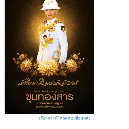
เลือกดาวน์โหลดฉบับย้อนหลัง