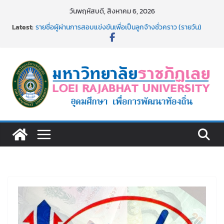
Skip
วันพฤหัสบดี, สิงหาคม 6, 2026
to
Latest:
รายชื่อผู้ผ่านการสอบแข่งขันเพื่อเป็นลูกจ้างชั่วคราว (รายวัน)
content
สังกัดมหาวิทยาลัยราชภัฏเลย ด้วยเงินนอกงบประมาณ ประเภท
เงินรายได้
รายชื่อผู้มีสิทธิเข้าพักอาศัยอาคารชุดสำหรับบุคลากร สาย
สนับสนุน สังกัดมหาวิทยาลัยราชภัฏเลย ครั้งที่ 2/2569
ม.ราชภัฏเลย ประชุมคณาจารย์ประจำ ครั้งที่ 1/2569
ประกาศผู้ชนะการเสนอราคา จ้างทำปกปริญญาบัตร จำนวน
๑,๙๗๒ ชุด โดยวิธีเฉพาะเจาะจง
ม.ราชภัฏเลย จัดกิจกรรมจิตอาสาบำเพ็ญสาธารณประโยชน์ และ
บำเพ็ญสาธารณกุศล 69