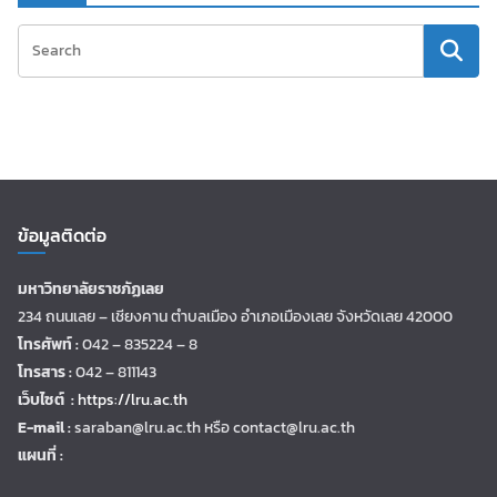
ข้อมูลติดต่อ
มหาวิทยาลัยราชภัฏเลย
234 ถนนเลย – เชียงคาน ตำบลเมือง อำเภอเมืองเลย จังหวัดเลย 42000
โทรศัพท์ :
042 – 835224 – 8
โทรสาร :
042 – 811143
เว็บไซต์ :
https://lru.ac.th
E-mail :
saraban@lru.ac.th
หรือ contact@lru.ac.th
แผนที่ :