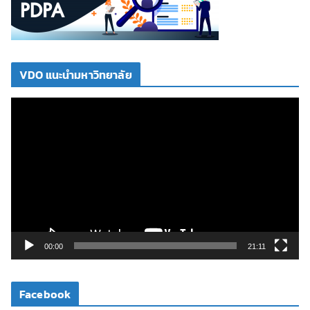
VDO แนะนำมหาวิทยาลัย
ตั
ว
เ
ล่
น
ไ
ฟ
ล์
วิ
00:00
21:11
ดี
โ
Facebook
อ