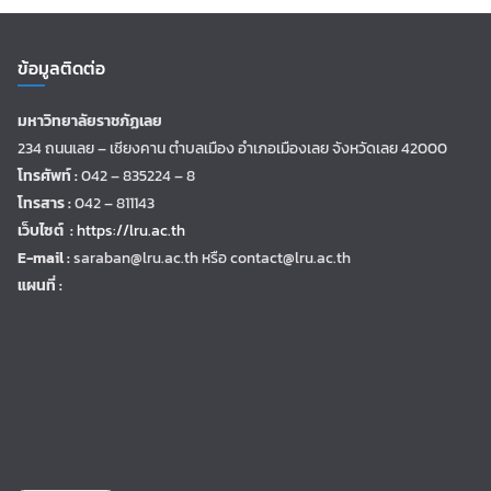
ข้อมูลติดต่อ
มหาวิทยาลัยราชภัฏเลย
234 ถนนเลย – เชียงคาน ตำบลเมือง อำเภอเมืองเลย จังหวัดเลย 42000
โทรศัพท์ :
042 – 835224 – 8
โทรสาร :
042 – 811143
เว็บไซต์ :
https://lru.ac.th
E-mail :
saraban@lru.ac.th
หรือ contact@lru.ac.th
แผนที่ :