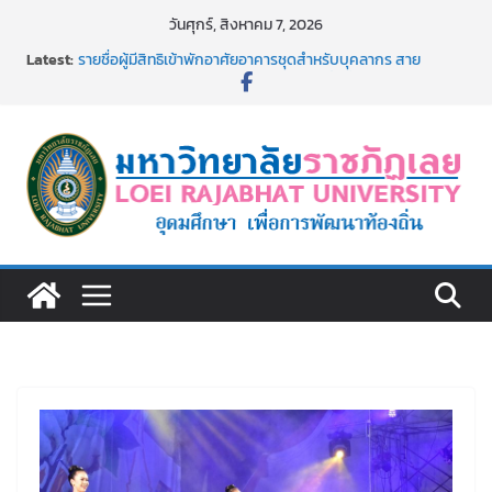
Skip
วันศุกร์, สิงหาคม 7, 2026
to
Latest:
รายชื่อผู้มีสิทธิเข้าพักอาศัยอาคารชุดสำหรับบุคลากร สาย
content
สนับสนุน สังกัดมหาวิทยาลัยราชภัฏเลย ครั้งที่ 2/2569
ม.ราชภัฏเลย ประชุมคณาจารย์ประจำ ครั้งที่ 1/2569
ประกาศผู้ชนะการเสนอราคา จ้างทำปกปริญญาบัตร จำนวน
๑,๙๗๒ ชุด โดยวิธีเฉพาะเจาะจง
ม.ราชภัฏเลย จัดกิจกรรมจิตอาสาบำเพ็ญสาธารณประโยชน์ และ
บำเพ็ญสาธารณกุศล 69
รายชื่อผู้ผ่านการสอบแข่งขันเพื่อเป็นลูกจ้างชั่วคราว (รายวัน)
สังกัดมหาวิทยาลัยราชภัฏเลย ด้วยเงินนอกงบประมาณ ประเภท
เงินรายได้