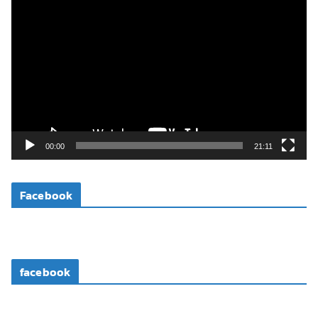
ตั
ว
เ
ล่
น
ไ
ฟ
ล์
วิ
00:00
21:11
ดี
โ
Facebook
อ
facebook