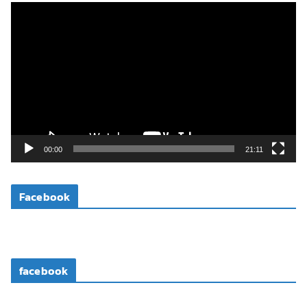
ตั
ว
เ
ล่
น
ไ
ฟ
ล์
วิ
00:00
21:11
ดี
โ
Facebook
อ
facebook