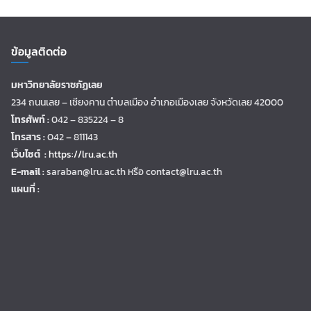
ข้อมูลติดต่อ
มหาวิทยาลัยราชภัฏเลย
234 ถนนเลย – เชียงคาน ตำบลเมือง อำเภอเมืองเลย จังหวัดเลย 42000
โทรศัพท์ :
042 – 835224 – 8
โทรสาร :
042 – 811143
เว็บไซต์ :
https://lru.ac.th
E-mail :
saraban@lru.ac.th
หรือ contact@lru.ac.th
แผนที่ :