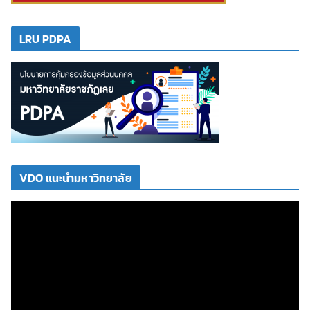
LRU PDPA
VDO แนะนำมหาวิทยาลัย
ตั
ว
เ
ล่
น
ไ