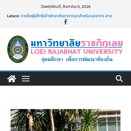
Skip
วันพฤหัสบดี, สิงหาคม 6, 2026
to
Latest:
รายชื่อผู้มีสิทธิเข้าพักอาศัยอาคารชุดสำหรับบุคลากร สาย
content
สนับสนุน สังกัดมหาวิทยาลัยราชภัฏเลย ครั้งที่ 2/2569
ม.ราชภัฏเลย ประชุมคณาจารย์ประจำ ครั้งที่ 1/2569
ประกาศผู้ชนะการเสนอราคา จ้างทำปกปริญญาบัตร จำนวน
๑,๙๗๒ ชุด โดยวิธีเฉพาะเจาะจง
ม.ราชภัฏเลย จัดกิจกรรมจิตอาสาบำเพ็ญสาธารณประโยชน์ และ
บำเพ็ญสาธารณกุศล 69
รายชื่อผู้ผ่านการสอบแข่งขันเพื่อเป็นลูกจ้างชั่วคราว (รายวัน)
สังกัดมหาวิทยาลัยราชภัฏเลย ด้วยเงินนอกงบประมาณ ประเภท
เงินรายได้