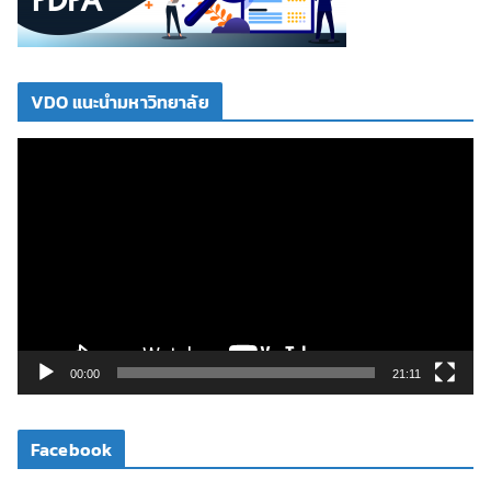
VDO แนะนำมหาวิทยาลัย
ตั
ว
เ
ล่
น
ไ
ฟ
ล์
วิ
00:00
21:11
ดี
โ
Facebook
อ