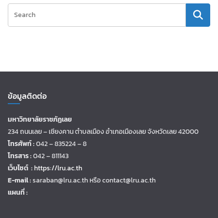
ข้อมูลติดต่อ
มหาวิทยาลัยราชภัฏเลย
234 ถนนเลย – เชียงคาน ตำบลเมือง อำเภอเมืองเลย จังหวัดเลย 42000
โทรศัพท์ :
042 – 835224 – 8
โทรสาร :
042 – 811143
เว็บไซต์ :
https://lru.ac.th
E-mail :
saraban@lru.ac.th
หรือ contact@lru.ac.th
แผนที่ :