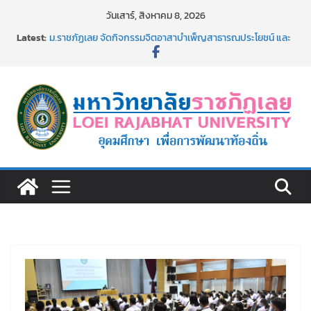
Skip
วันเสาร์, สิงหาคม 8, 2026
to
Latest:
ม.ราชภัฏเลย จัดกิจกรรมจิตอาสาบำเพ็ญสาธารณประโยชน์ และ
content
บำเพ็ญสาธารณกุศล 69
รายชื่อผู้ผ่านการสอบแข่งขันเพื่อเป็นลูกจ้างชั่วคราว (รายวัน)
สังกัดมหาวิทยาลัยราชภัฏเลย ด้วยเงินนอกงบประมาณ ประเภท
เงินรายได้
ม.ราชภัฏเลย จัดมหกรรมวิชาการ เปิดบ้าน LRU ครั้งที่ 4 เปิดให้
นักเรียนมัธยมปลายค้นหาสาขาวิชาในฝัน สู่อนาคตที่ใช่
อธิการบดี มรภ.เลย ร่วมประชุมชี้แจงกับคณะอนุกรรมาธิการ
ประจำปีงบประมาณ พ.ศ. 2570
ประกาศผู้ชนะการเสนอราคา จ้างทำปกปริญญาบัตร จำนวน
๑,๙๗๒ ชุด โดยวิธีเฉพาะเจาะจง