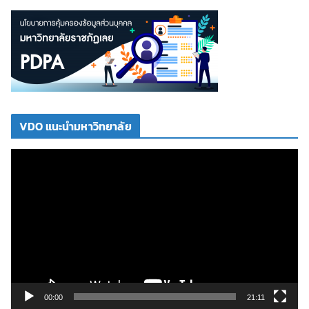
VDO แนะนำมหาวิทยาลัย
ตั
ว
เ
ล่
น
ไ
ฟ
ล์
วิ
00:00
21:11