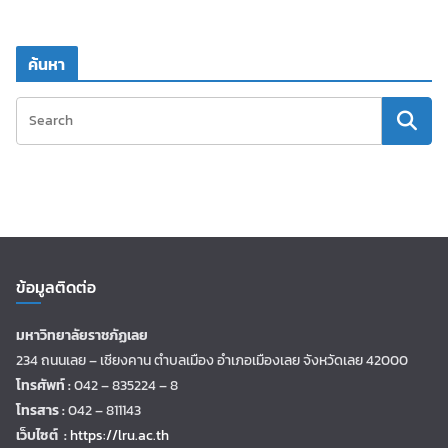
ค้นหา
ข้อมูลติดต่อ
มหาวิทยาลัยราชภัฏเลย
234 ถนนเลย – เชียงคาน ตำบลเมือง อำเภอเมืองเลย จังหวัดเลย 42000
โทรศัพท์ :
042 – 835224 – 8
โทรสาร :
042 – 811143
เว็บไซต์ :
https://lru.ac.th