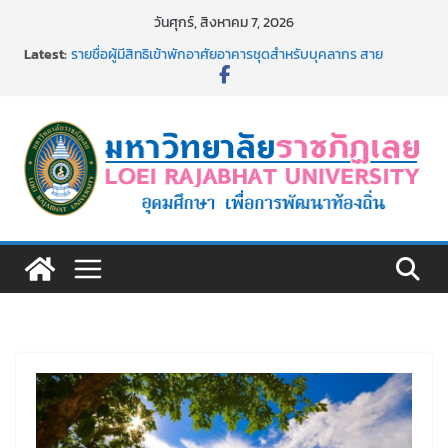
Skip
วันศุกร์, สิงหาคม 7, 2026
to
Latest:
รายชื่อผู้มีสิทธิเข้าพักอาศัยอาคารชุดสำหรับบุคลากร สาย
content
สนับสนุน สังกัดมหาวิทยาลัยราชภัฏเลย ครั้งที่ 2/2569
ม.ราชภัฏเลย ประชุมคณาจารย์ประจำ ครั้งที่ 1/2569
ประกาศผู้ชนะการเสนอราคา จ้างทำปกปริญญาบัตร จำนวน
๑,๙๗๒ ชุด โดยวิธีเฉพาะเจาะจง
ม.ราชภัฏเลย จัดกิจกรรมจิตอาสาบำเพ็ญสาธารณประโยชน์ และ
บำเพ็ญสาธารณกุศล 69
รายชื่อผู้ผ่านการสอบแข่งขันเพื่อเป็นลูกจ้างชั่วคราว (รายวัน)
สังกัดมหาวิทยาลัยราชภัฏเลย ด้วยเงินนอกงบประมาณ ประเภท
เงินรายได้