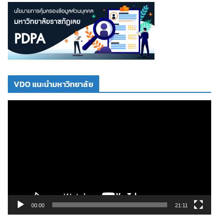
VDO แนะนำมหาวิทยาลัย
ตั
ว
เ
ล่
น
ไ
ฟ
ล์
วิ
00:00
21:11
ดี