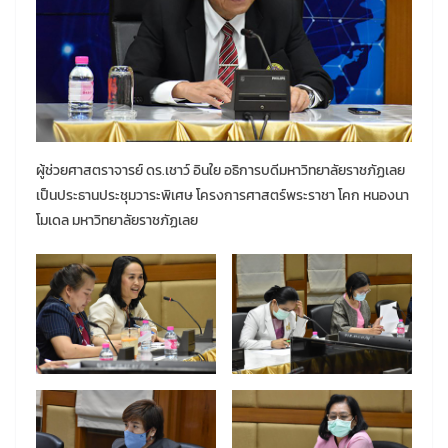
ผู้ช่วยศาสตราจารย์ ดร.เชาว์ อินใย อธิการบดีมหาวิทยาลัยราชภัฏเลย
เป็นประธานประชุมวาระพิเศษ โครงการศาสตร์พระราชา โคก หนองนา
โมเดล มหาวิทยาลัยราชภัฏเลย