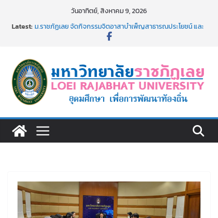
Skip
วันอาทิตย์, สิงหาคม 9, 2026
to
Latest:
ม.ราชภัฏเลย จัดกิจกรรมจิตอาสาบำเพ็ญสาธารณประโยชน์ และ
content
บำเพ็ญสาธารณกุศล 69
รายชื่อผู้ผ่านการสอบแข่งขันเพื่อเป็นลูกจ้างชั่วคราว (รายวัน)
สังกัดมหาวิทยาลัยราชภัฏเลย ด้วยเงินนอกงบประมาณ ประเภท
เงินรายได้
ม.ราชภัฏเลย จัดมหกรรมวิชาการ เปิดบ้าน LRU ครั้งที่ 4 เปิดให้
นักเรียนมัธยมปลายค้นหาสาขาวิชาในฝัน สู่อนาคตที่ใช่
อธิการบดี มรภ.เลย ร่วมประชุมชี้แจงกับคณะอนุกรรมาธิการ
ประจำปีงบประมาณ พ.ศ. 2570
ประกาศผู้ชนะการเสนอราคา จ้างทำปกปริญญาบัตร จำนวน
๑,๙๗๒ ชุด โดยวิธีเฉพาะเจาะจง