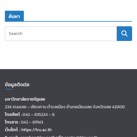
ค้นหา
ข้อมูลติดต่อ
มหาวิทยาลัยราชภัฏเลย
234 ถนนเลย – เชียงคาน ตำบลเมือง อำเภอเมืองเลย จังหวัดเลย 42000
โทรศัพท์ :
042 – 835224 – 8
โทรสาร :
042 – 811143
เว็บไซต์ :
https://lru.ac.th