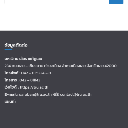
ข้อมูลติดต่อ
มหาวิทยาลัยราชภัฏเลย
234 ถนนเลย – เชียงคาน ตำบลเมือง อำเภอเมืองเลย จังหวัดเลย 42000
โทรศัพท์ :
042 – 835224 – 8
โทรสาร :
042 – 811143
เว็บไซต์ :
https://lru.ac.th
E-mail :
saraban@lru.ac.th
หรือ contact@lru.ac.th
แผนที่ :