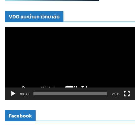
VDO แนะนำมหาวิทยาลัย
ตั
ว
เ
ล่
น
ไ
ฟ
ล์
วิ
00:00
21:11
ดี
โ
Facebook
อ