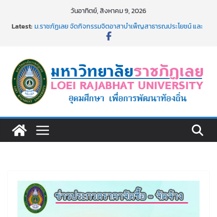
Skip
วันอาทิตย์, สิงหาคม 9, 2026
to
Latest:
ม.ราชภัฏเลย จัดกิจกรรมจิตอาสาบำเพ็ญสาธารณประโยชน์ และ
content
บำเพ็ญสาธารณกุศล 69
รายชื่อผู้ผ่านการสอบแข่งขันเพื่อเป็นลูกจ้างชั่วคราว (รายวัน)
สังกัดมหาวิทยาลัยราชภัฏเลย ด้วยเงินนอกงบประมาณ ประเภท
เงินรายได้
ม.ราชภัฏเลย จัดมหกรรมวิชาการ เปิดบ้าน LRU ครั้งที่ 4 เปิดให้
นักเรียนมัธยมปลายค้นหาสาขาวิชาในฝัน สู่อนาคตที่ใช่
อธิการบดี มรภ.เลย ร่วมประชุมชี้แจงกับคณะอนุกรรมาธิการ
ประจำปีงบประมาณ พ.ศ. 2570
ประกาศผู้ชนะการเสนอราคา จ้างทำปกปริญญาบัตร จำนวน
๑,๙๗๒ ชุด โดยวิธีเฉพาะเจาะจง