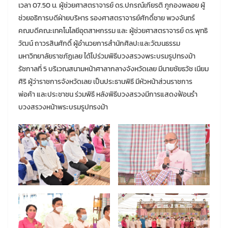
เวลา 07.50 น. ผู้ช่วยศาสตราจารย์ ดร.ปกรณ์เกียรติ ภูกองพลอย ผู้
ช่วยอธิการบดีฝ่ายบริหาร รองศาสตราจารย์ศักดิ์ชาย พวงจันทร์
คณบดีคณะเทคโนโลยีอุตสาหกรรม และ ผู้ช่วยศาสตราจารย์ ดร.พุทธิ
วัฒน์ ถาวรสินศักดิ์ ผู้อำนวยการสำนักศิลปะและวัฒนธรรม
มหาวิทยาลัยราชภัฏเลย ได้ไปร่วมพิธีบวงสรวงพระบรมรูปทรงม้า
รัชกาลที่ 5 บริเวณสนามหน้าศาลากลางจังหวัดเลย มีนายชัยธวัช เนียม
ศิริ ผู้ว่าราชการจังหวัดเลย เป็นประธานพิธี มีหัวหน้าส่วนราชการ
พ่อค้า และประชาชน ร่วมพิธี หลังพิธีบวงสรวงมีการแสดงฟ้อนรำ
บวงสรวงหน้าพระบรมรูปทรงม้า