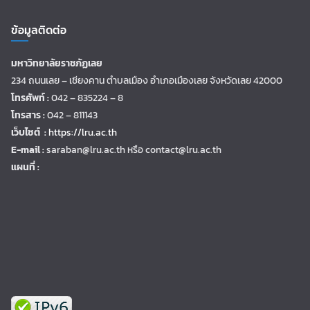
ข้อมูลติดต่อ
มหาวิทยาลัยราชภัฏเลย
234 ถนนเลย – เชียงคาน ตำบลเมือง อำเภอเมืองเลย จังหวัดเลย 42000
โทรศัพท์ :
042 – 835224 – 8
โทรสาร :
042 – 811143
เว็บไซต์ :
https://lru.ac.th
E-mail :
saraban@lru.ac.th
หรือ contact@lru.ac.th
แผนที่ :