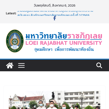
Skip
วันพฤหัสบดี, สิงหาคม 6, 2026
to
Latest:
รายชื่อผู้มีสิทธิเข้าพักอาศัยอาคารชุดสำหรับบุคลากร สาย
content
สนับสนุน สังกัดมหาวิทยาลัยราชภัฏเลย ครั้งที่ 2/2569
ม.ราชภัฏเลย ประชุมคณาจารย์ประจำ ครั้งที่ 1/2569
ประกาศผู้ชนะการเสนอราคา จ้างทำปกปริญญาบัตร จำนวน
๑,๙๗๒ ชุด โดยวิธีเฉพาะเจาะจง
ม.ราชภัฏเลย จัดกิจกรรมจิตอาสาบำเพ็ญสาธารณประโยชน์ และ
บำเพ็ญสาธารณกุศล 69
รายชื่อผู้ผ่านการสอบแข่งขันเพื่อเป็นลูกจ้างชั่วคราว (รายวัน)
สังกัดมหาวิทยาลัยราชภัฏเลย ด้วยเงินนอกงบประมาณ ประเภท
เงินรายได้