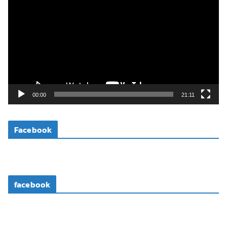
ว
เ
ล่
น
ไ
ฟ
ล์
วิ
00:00
21:11
ดี
โ
Facebook
อ
facebook