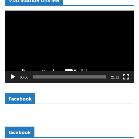
VDO แนะนำมหาวิทยาลัย
ตั
ว
เ
ล่
น
ไ
ฟ
ล์
วิ
00:00
21:11
ดี
โ
Facebook
อ
facebook