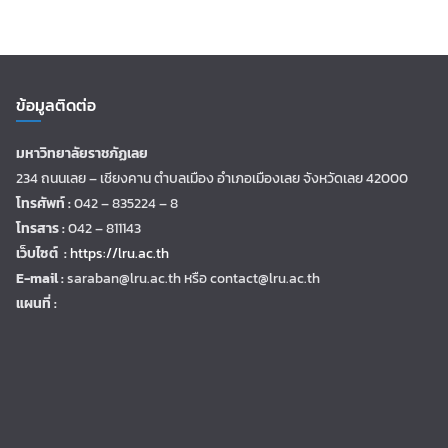
ข้อมูลติดต่อ
มหาวิทยาลัยราชภัฏเลย
234 ถนนเลย – เชียงคาน ตำบลเมือง อำเภอเมืองเลย จังหวัดเลย 42000
โทรศัพท์ :
042 – 835224 – 8
โทรสาร :
042 – 811143
เว็บไซต์ :
https://lru.ac.th
E-mail :
saraban@lru.ac.th
หรือ contact@lru.ac.th
แผนที่ :