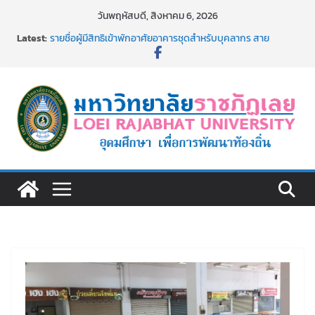
Skip
วันพฤหัสบดี, สิงหาคม 6, 2026
to
Latest:
รายชื่อผู้มีสิทธิเข้าพักอาศัยอาคารชุดสำหรับบุคลากร สาย
content
สนับสนุน สังกัดมหาวิทยาลัยราชภัฏเลย ครั้งที่ 2/2569
ม.ราชภัฏเลย ประชุมคณาจารย์ประจำ ครั้งที่ 1/2569
ประกาศผู้ชนะการเสนอราคา จ้างทำปกปริญญาบัตร จำนวน
๑,๙๗๒ ชุด โดยวิธีเฉพาะเจาะจง
ม.ราชภัฏเลย จัดกิจกรรมจิตอาสาบำเพ็ญสาธารณประโยชน์ และ
บำเพ็ญสาธารณกุศล 69
รายชื่อผู้ผ่านการสอบแข่งขันเพื่อเป็นลูกจ้างชั่วคราว (รายวัน)
สังกัดมหาวิทยาลัยราชภัฏเลย ด้วยเงินนอกงบประมาณ ประเภท
เงินรายได้