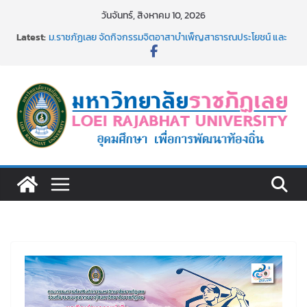
Skip
วันจันทร์, สิงหาคม 10, 2026
to
Latest:
ม.ราชภัฏเลย จัดกิจกรรมจิตอาสาบำเพ็ญสาธารณประโยชน์ และ
content
บำเพ็ญสาธารณกุศล 69
รายชื่อผู้ผ่านการสอบแข่งขันเพื่อเป็นลูกจ้างชั่วคราว (รายวัน)
สังกัดมหาวิทยาลัยราชภัฏเลย ด้วยเงินนอกงบประมาณ ประเภท
เงินรายได้
ม.ราชภัฏเลย จัดมหกรรมวิชาการ เปิดบ้าน LRU ครั้งที่ 4 เปิดให้
นักเรียนมัธยมปลายค้นหาสาขาวิชาในฝัน สู่อนาคตที่ใช่
อธิการบดี มรภ.เลย ร่วมประชุมชี้แจงกับคณะอนุกรรมาธิการ
ประจำปีงบประมาณ พ.ศ. 2570
ประกาศผู้ชนะการเสนอราคา จ้างทำปกปริญญาบัตร จำนวน
๑,๙๗๒ ชุด โดยวิธีเฉพาะเจาะจง