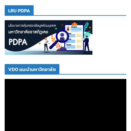
LRU PDPA
VDO แนะนำมหาวิทยาลัย
ตั
ว
เ
ล่
น
ไ
ฟ