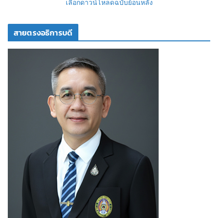
เลือกดาวน์โหลดฉบับย้อนหลัง
สายตรงอธิการบดี