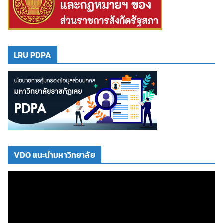
LRU PDPA
VDO แนะนำมหาวิทยาลัย
ตั
ว
เ
ล่