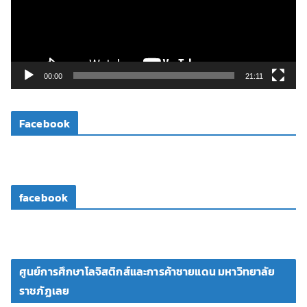
น
ไ
ฟ
ล์
วิ
00:00
21:11
ดี
โ
Facebook
อ
facebook
ศูนย์การศึกษาโลจิสติกส์และการค้าชายแดน มหาวิทยาลัย
ราชภัฏเลย