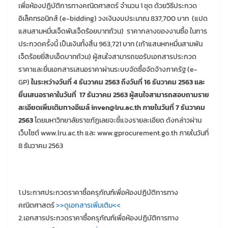
เพื่อห้องปฏิบัติการทางคณิตศาสตร์ จำนวน 1 ชุด ด้วยวิธีประกวด
อิเล็คทรอนิกส์ (e-bidding) วงเงินงบประมาณ 837,700 บาท (แปด
แสนสามหมื่นเจ็ดพันเจ็ดร้อยบาทถ้วน) ราคากลางของงานซื้อ ในการ
ประกวดครั้งนี้ เป็นเงินทั้งสิ้น 963,721 บาท (เก้าแสนหกหมื่นสามพัน
เจ็ดร้อยยี่สิบเอ็ดบาทถ้วน) ผู้สนใจสามารถขอรับเอกสารประกวด
ราคาและยื่นเอกสารเสนอราคาผ่านระบบจัดซื้อจัดจ้างภาครัฐ (e-
GP)
ในระหว่างวันที่
4 ธันวาคม 2563 ถึงวันที่ 16 ธันวาคม 2563 และ
ยื่นเสนอราคาในวันที่ 17 ธันวาคม 2563 ผู้สนใจสามารถสอบถามราย
ละเอียดเพิ่มเติมทางอีเมล์ inven@lru.ac.th ภายในวันที่ 7 ธันวาคม
2563
โดยมหาวิทยาลัยราชภัฏเลยจะชี้แจงรายละเอียด ดังกล่าวผ่าน
เว็บไซต์ www.lru.ac.th และ www.gprocurement.go.th ภายในวันที่
8 ธันวาคม 2563
1.ประกาศประกวดราคาซื้อครุภัณฑ์เพื่อห้องปฏิบัติการทาง
คณิตศาสตร์
>>ดูเอกสารเพิ่มเติม<<
2.เอกสารประกวดราคาซื้อครุภัณฑ์เพื่อห้องปฏิบัติการทาง