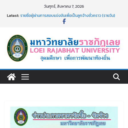
Skip
วันศุกร์, สิงหาคม 7, 2026
to
Latest:
รายชื่อผู้ผ่านการสอบแข่งขันเพื่อเป็นลูกจ้างชั่วคราว (รายวัน)
content
สังกัดมหาวิทยาลัยราชภัฏเลย ด้วยเงินนอกงบประมาณ ประเภท
เงินรายได้
รายชื่อผู้มีสิทธิเข้าพักอาศัยอาคารชุดสำหรับบุคลากร สาย
สนับสนุน สังกัดมหาวิทยาลัยราชภัฏเลย ครั้งที่ 2/2569
ม.ราชภัฏเลย ประชุมคณาจารย์ประจำ ครั้งที่ 1/2569
ประกาศผู้ชนะการเสนอราคา จ้างทำปกปริญญาบัตร จำนวน
๑,๙๗๒ ชุด โดยวิธีเฉพาะเจาะจง
ม.ราชภัฏเลย จัดกิจกรรมจิตอาสาบำเพ็ญสาธารณประโยชน์ และ
บำเพ็ญสาธารณกุศล 69