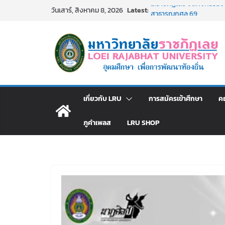
Skip
Latest:
ม.ราชภัฏเลย จัดกิจกรรม
วันเสาร์, สิงหาคม 8, 2026
to
สาธารณกุศล 69
รายชื่อผู้ผ่านการสอบแข่งขั
content
มหาวิทยาลัยราชภัฏเลย ด้
ม.ราชภัฏเลย จัดมหกรรมวิชาก
มัธยมปลายค้นหาสาขาวิชาในฝ
อธิการบดี มรภ.เลย ร่วมป
ปีงบประมาณ พ.ศ. 2570
ประกาศผู้ชนะการเสนอรา
เกี่ยวกับ LRU
การสมัครเข้าศึกษา
ค
โดยวิธีเฉพาะเจาะจง
ภูคำเพลส
LRU SHOP