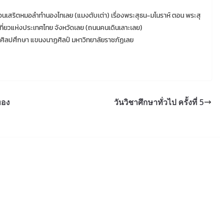
สริตหมอลำทำนองไทเลย (แมงตับเต่า) เรื่องพระสุธน-มโนราห์ ตอน พระสุ
เที่ยวแห่งประเทศไทย จังหวัดเลย (ถนนคนเดินเลาะเลย)
ชาศิลปศึกษา แขนงนาฏศิลป์ มหาวิทยาลัยราชภัฏเลย
ทอง
วันวิชาศึกษาทั่วไป ครั้งที่ 5