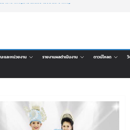
จิตอาสาบำเพ็ญสาธารณประโยชน์ และบำเพ็ญ
นเพื่อเป็นลูกจ้างชั่วคราว (รายวัน) สังกัด
วยเงินนอกงบประมาณ ประเภทเงินรายได้
าร เปิดบ้าน LRU ครั้งที่ 4 เปิดให้นักเรียน
ัน สู่อนาคตที่ใช่
ระชุมชี้แจงกับคณะอนุกรรมาธิการ ประจำ
คา จ้างทำปกปริญญาบัตร จำนวน ๑,๙๗๒ ชุด
ณะและหน่วยงาน
รายงานผลดำเนินงาน
ดาวน์โหลด
วิ