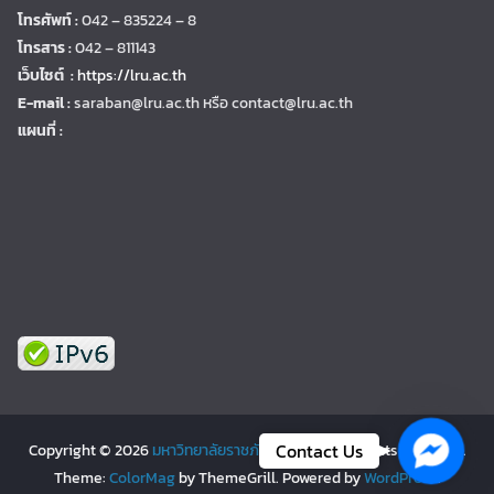
โทรศัพท์ :
042 – 835224 – 8
โทรสาร :
042 – 811143
เว็บไซต์ :
https://lru.ac.th
E-mail :
saraban@lru.ac.th
หรือ contact@lru.ac.th
แผนที่ :
Facebo
Contact Us
Copyright © 2026
มหาวิทยาลัยราชภัฏเลย | LRU
. All rights reserved.
Theme:
ColorMag
by ThemeGrill. Powered by
WordPress
.