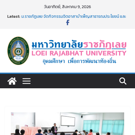
Skip
วันอาทิตย์, สิงหาคม 9, 2026
to
ประกาศผู้ชนะการเสนอราคา จ้างทำปกปริญญาบัตร จำนวน
Latest:
content
๑,๙๗๒ ชุด โดยวิธีเฉพาะเจาะจง
ม.ราชภัฏเลย จัดกิจกรรมจิตอาสาบำเพ็ญสาธารณประโยชน์ และ
บำเพ็ญสาธารณกุศล 69
รายชื่อผู้ผ่านการสอบแข่งขันเพื่อเป็นลูกจ้างชั่วคราว (รายวัน)
สังกัดมหาวิทยาลัยราชภัฏเลย ด้วยเงินนอกงบประมาณ ประเภท
เงินรายได้
ม.ราชภัฏเลย จัดมหกรรมวิชาการ เปิดบ้าน LRU ครั้งที่ 4 เปิดให้
นักเรียนมัธยมปลายค้นหาสาขาวิชาในฝัน สู่อนาคตที่ใช่
อธิการบดี มรภ.เลย ร่วมประชุมชี้แจงกับคณะอนุกรรมาธิการ
ประจำปีงบประมาณ พ.ศ. 2570