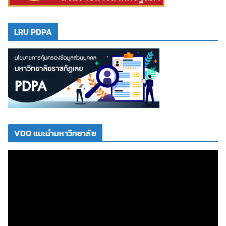
LRU PDPA
VDO แนะนำมหาวิทยาลัย
ตั
ว
เ
ล่
น
ไ